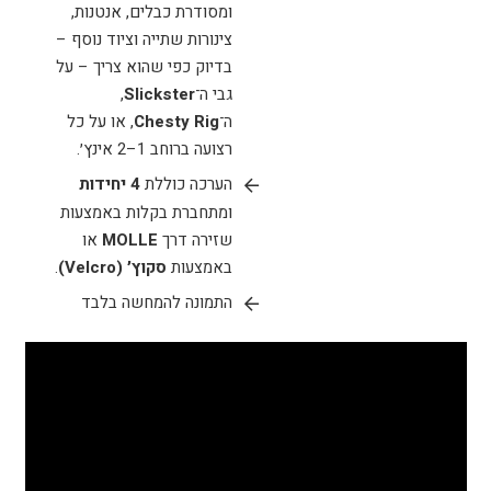
ומסודרת כבלים, אנטנות,
צינורות שתייה וציוד נוסף –
בדיוק כפי שהוא צריך – על
גבי ה־
Slickster
,
ה־
Chesty Rig
, או על כל
רצועה ברוחב 1–2 אינץ׳.
הערכה כוללת
4 יחידות
ומתחברת בקלות באמצעות
שזירה דרך
MOLLE
או
באמצעות
סקוץ׳ (Velcro)
.
התמונה להמחשה בלבד