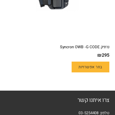
נרתיק Syncron OWB -G CODE
₪
295
למוצר
בחר אפשרויות
זה
יש
מספר
סוגים.
ניתן
צרו איתנו קשר
לבחור
את
האפשרויות
טלפון:
03-5254408