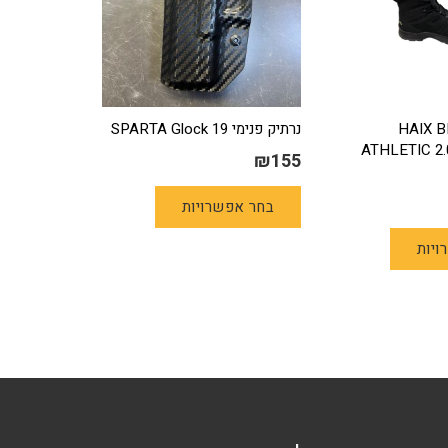
HAIX 
נרתיק פנימי 19 SPARTA Glock
ATHLETIC 2.
₪
155
למוצר
בחר אפשרויות
זה
למוצר
יש
ויות
זה
מספר
יש
סוגים.
מספר
ניתן
סוגים.
לבחור
ניתן
את
לבחור
האפשרויות
את
בעמוד
האפשרויות
המוצר