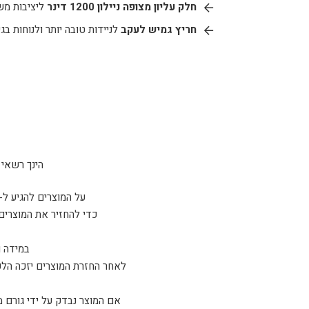
חלק עליון מצופה ניילון 1200 דינר
ליציבות מש
חריץ גמיש לעקב
לניידות טובה יותר ולנוחות בג
הינך רשאי להחזיר 
על המוצרים להגיע ל-sparta tactical כשהם ארוזים באריזתם המקורית ו/או נמצאים במצב זהה למצב בו קיבלת אות
כדי להחזיר את המוצרים
במידה ו
לאחר החזרת המוצרים יזכה הלקו
אם המוצר נבדק על ידי גורם