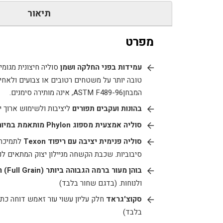
תיאור
מפרט
עמידות בפני החלקה ושמן
סוליה חיצונית מגומ
טובה יותר על משטחים רטובים או צבועים ולאחי
המבחןASTM F489-96, אינה מותירה סימנים.
בהונות ועקבים תפורים
ליציבות ולשימוש ארוך יו
סוליה אמצעית מספוג
Phylon
מותאמת במיו
סוליה פנימית יציבה עם ריפוד
Texon
לתמיכה 
סיבוביות. שכבת הקשחה מניילון יצוק המתאים ל
בוהן מעור ברמה הגבוהה ביותר (
Full Grain
) ה
ולנוחות. (בדגם שחור בלבד)
סקוצ'גראד
חלק עליון עשוי עור זאמש דוחה כתמ
בלבד)