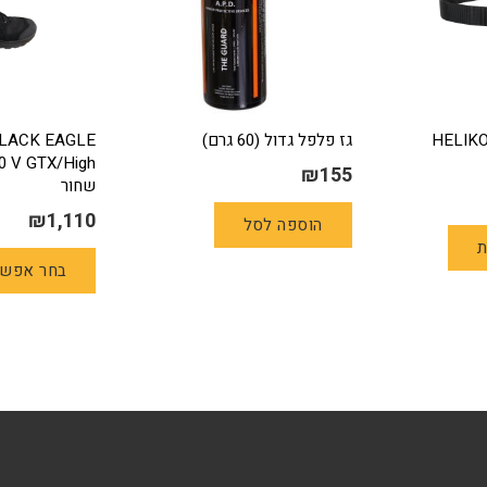
טית HELIKON –
גז פלפל גדול (60 גרם)
BLACK EAGLE
0 V GTX/High
₪
155
שחור
₪
1,110
למוצר
הוספה לסל
ת
זה
בחר אפשר
יש
מספר
סוגים.
ניתן
לבחור
את
האפשרויות
בעמוד