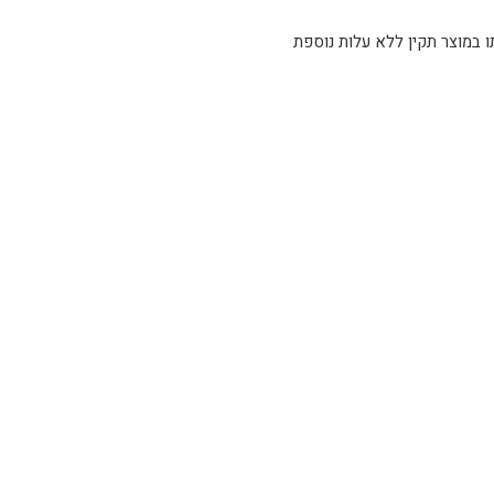
ו, אנא צלצל לטלפון 03-5254408 ואנו נדאג להחלפתו במוצר תקין ללא עלות נוספת