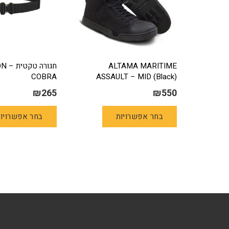
ALTAMA MARITIME
חגורה טק
COBRA
ASSAULT – MID (Black)
₪
265
₪
550
למוצר
בחר אפשרויות
בחר אפשרויו
זה
יש
מספר
סוגים.
ניתן
לבחור
את
האפשרויות
בעמוד