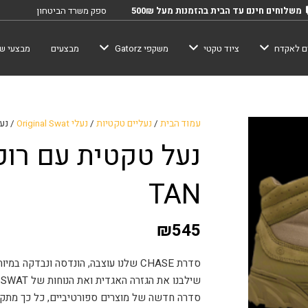
משלוחים חינם עד הבית בהזמנות מעל 500₪
ספק משרד הביטחון
ם לאקדח
ציוד טקטי
משקפי Gatorz
מבצעים
מבצעי שב
עמוד הבית
/
נעליים טקטיות
/
נעלי Original Swat
/ נעל ט
TAN
₪
545
סדרת CHASE שלנו עוצבה, הונדסה ונבדקה
ש
סדרה חדשה של מוצרים ספורטיביים, כל כך מתק