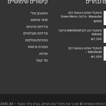
ם נבחרים
קישורים שימושיים
המוצר
משקפי שמש Gatorz דגם
החשבון שלי
Marauder - עדשה Green Mirror
תנאי שימוש
₪
999
מדיניות פרטיות
משקפי מגן דגם MAGNUM עדשה
מדיניות משלוחים
SMOKE
₪
1,260
החזרות/החלפות
הצהרת נגישות
משקפי שמש Gatorz דגם
MAGNUM –
אודות
₪
1,059
צור קשר
הזכויות שמורות © אמ.גי.אמ מיטל יבוא ושיווק בע"מ ציוד טקטי – TARMILIM