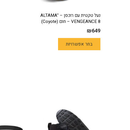
נעל טקטית עם רוכסן – "ALTAMA
VENGEANCE 8 – חום (Coyote)
₪
649
למוצר
בחר אפשרויות
זה
יש
מספר
סוגים.
ניתן
לבחור
את
האפשרויות
בעמוד
המוצר