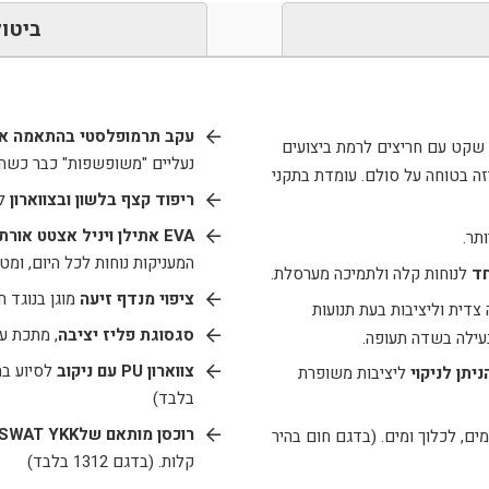
ביטול
עקב תרמופלסטי בהתאמה אי
י שקט עם חריצים לרמת ביצועים
נעליים "משופשפות" כבר כשהן 
זה בטוחה על סולם. עומדת בתקני
ריפוד קצף בלשון ובצווארון
ל
EVA
אתילן ויניל אצטט אורת
תר.
המעניקות נוחות לכל היום, ומטופלות בטיפול
חד
לנוחות קלה ולתמיכה מערסלת.
ציפוי מנדף זיעה
מוגן בנוגד חיידק
צדית וליציבות בעת תנועות
סגסוגת פליז יציבה
, מתכת ע
נעילה בשדה תעופה.
צווארון
PU
עם ניקוב
לסיוע בה
ניתן לניקוי
ליציבות משופרת
בלבד)
רוכסן מותאם של
SWAT YKK
ים, לכלוך ומים. (בדגם חום בהיר
קלות. (בדגם 1312 בלבד)