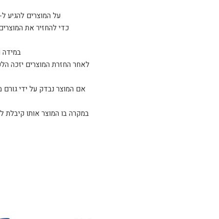
על המוצרים להגיע ל-sparta tactical כשהם ארוזים באריזתם המקורית ו/או נמצאים במצב זהה למצב בו קיבלת אות
כדי להחזיר את המוצרים
במידה ו
לאחר החזרת המוצרים יזכה הלקו
אם המוצר נבדק על ידי גורם