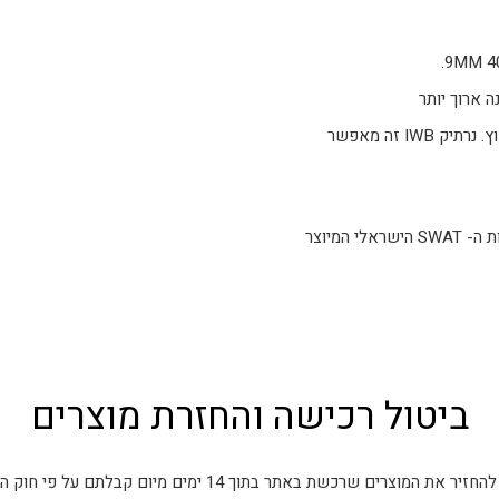
 ארוך יותר
קטיפה רכה מרגיש על בד מבפנים פוליאסטר בחוץ. נרתיק IWB זה מאפשר
נרתיק נשיאה מוסתר זה תוכנן על ידי ותיק של צוות ה- SWAT הישראלי המיוצר
ביטול רכישה והחזרת מוצרים
את המוצרים שרכשת באתר בתוך 14 ימים מיום קבלתם על פי חוק הגנת הצרכן.