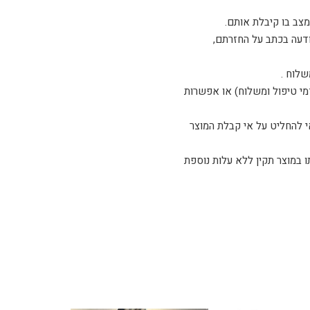
ודעה בכתב על החזרתם,
שלוח .
דמי טיפול ומשלוח) או אפשרות
 להחליט על אי קבלת המוצר
ו, אנא צלצל לטלפון 03-5254408 ואנו נדאג להחלפתו במוצר תקין ללא עלות נוספת