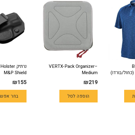
B
VERTX-Pack Organizer–
נרתיק ter
M&P Shield
Medium
יר
₪
155
₪
219
חי
למוצר
ת
הוספה לסל
בחר אפשר
זה
₪
יש
מספר
סוגים.
ניתן
לבחור