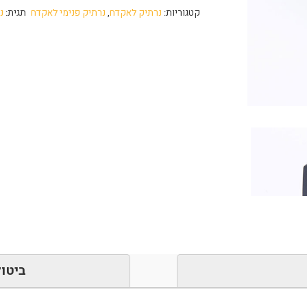
קטגוריות:
נרתיק לאקדח
,
נרתיק פנימי לאקדח
תגית:
נ
ביטול