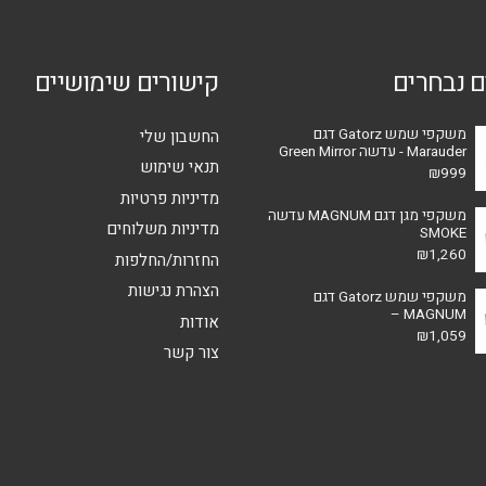
את
האפשרויות
ם נבחרים
קישורים שימושיים
בעמוד
המוצר
משקפי שמש Gatorz דגם
החשבון שלי
Marauder - עדשה Green Mirror
תנאי שימוש
₪
999
מדיניות פרטיות
משקפי מגן דגם MAGNUM עדשה
מדיניות משלוחים
SMOKE
₪
1,260
החזרות/החלפות
הצהרת נגישות
משקפי שמש Gatorz דגם
MAGNUM –
אודות
₪
1,059
צור קשר