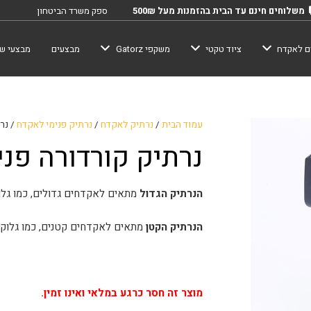
משלוחים חינם עד הבית בהזמנות מעל 500₪
ספק משרד הביטחון
ם לאקדח
ציוד טקטי
משקפי Gatorz
מבצעים
מבצעי שב
עמוד הבית
/
נרתיק לאקדח
/
נרתיק פנימי לאקדח
/ נרת
נרתיק קורדורה פני
הנרתיק הגדול
מתאים לאקדחים גדולים, כמו גלוק 19, מצדה,  2.0
הנרתיק הקטן
מתאים לאקדחים קטנים, כמו גלוק 26/43 , זיג P365
מוצר זה חסר כרגע במלאי ואינו זמין.