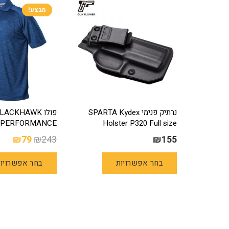
מבצע!
נרתיק פנימי SPARTA Kydex
פולו LACKHAWK
Holster P320 Full size
PERFORMANCE (כחול/בורדו)
המחיר
המח
₪
79
₪
243
₪
155
המקורי
הנוכ
למוצר
בחר אפשרויות
בחר אפשרויו
היה:
הוא:
זה
79.
₪243.
יש
מספר
סוגים.
ניתן
לבחור