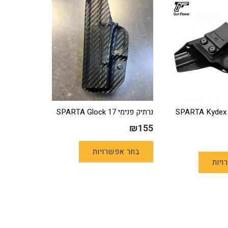
SPARTA Kydex Hols
נרתיק פנימי 17 SPARTA Glock
₪
155
למוצר
למוצר
בחר אפשרויות
זה
ויות
זה
יש
יש
מספר
מספר
סוגים.
סוגים.
ניתן
ניתן
לבחור
לבחור