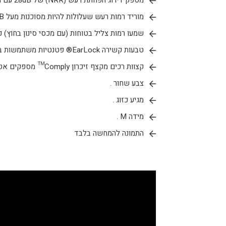
מספק דירוג הפחתת רעש (NRR) של 28dB עם מכסי סינון מותקנים כדי למזער צלילים שעלולים להיות מזיקים.
מוריד רמות רעש שעלולות להיות מסוכנות מעל 85dB.
שמעו רמות צליל בטוחות (עם מכסי סינון בחוץ) כ
טבעות קשירה EarLock® פטנטיות משתמשות בשבע נקודות מגע כדי לנעול את האוזניות במקומן ולהתאים באותו אופן בכל פעם.
קצוות רכים מקצף זיכרון Comply™ מספקים אטימות בטוחות בתעלות האוזן לאורך כל היום.
צבע שחור .
מגיע כזוג .
מידה M .
התמונה להמחשה בלבד