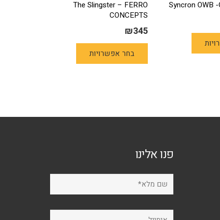
The Slingster – FERRO
CONCEPTS
₪
345
למוצר
למוצר
ויות
זה
בחר אפשרויות
זה
יש
יש
מספר
מספר
סוגים.
סוגים.
ניתן
ניתן
לבחור
לבחור
את
את
האפשרויות
האפשרויות
בעמוד
פנו אלינו
בעמוד
המוצר
המוצר