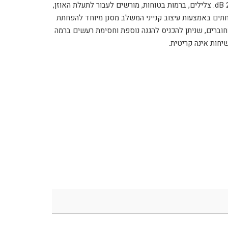
האנשים ומספק דירוג הפחתת רעש (NRR) של 28 dB. צלילים, ברמות בטוחות, מורשים לעבור לתעלת האוזן,
ים שעלולים להזיק (מעל 85 dB) מופחתים באמצעות עיצוב קנייני המשלב מסנן מיוחד להפחתת
וללים מכסי מסנן מחוברים, שניתן להכניס להגנה נוספת וחסימת רעשים ברמה
יחות אינה קריטית.