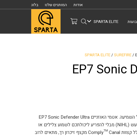
אודות
המותגים שלנו
בלוג
ועות
SPARTA ELITE
SPARTA ELITE
/
SUREFIRE
/ 
EP7 Sonic D
הקשיבו לאוזניים שלכם. אסור להתעלם מהגנה על השמיעה. אטמי האוזניים EP7 Sonic Defender Ultra
מגנים על שמיעתכם מפני אובדן שמיעה הנגרם מרעש (NIHL) מבלי להפריע ליכולתכם לשמוע צלילים או
שיחות שגרתיות. עיצוב הגזע בעל קצה הספוג, הכולל קצוות Comply™ Canal מקצף זיכרון רך, מתאים לרוב