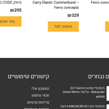
Ferro conc
Carry Elastic Cummerbund –
נרתיק Syncron OWB -G CODE
Ferro concepts
₪
295
₪
329
בחר אפשר
הוספה לסל
ם נבחרים
קישורים שימושיים
משקפי שמש Gatorz דגם
החשבון שלי
Marauder - עדשה Green Mirror
תנאי שימוש
₪
999
מדיניות פרטיות
משקפי מגן דגם MAGNUM עדשה