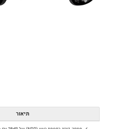
כמות
של
EP7
Sonic
Defenders
Ultra
-
SUREFIRE
תיאור