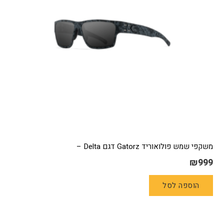
בעמוד
המוצר
משקפי שמש פולואוריד Gatorz דגם Delta –
₪
999
הוספה לסל