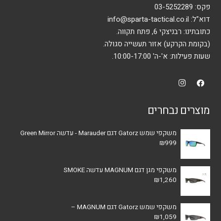
פקס: 03-5252289
דוא"ל:
info@sparta-tactical.co.il
כתובתינו: רבניצקי 6, פתח תקווה.
(בקומת הקרקע) אזור תעשייה סגולה.
שעות פעילות: א'-ה' 10:00-17:00.
מוצרים נבחרים
משקפי שמש Gatorz דגם Marauder - עדשה Green Mirror
₪
999
משקפי מגן דגם MAGNUM עדשה SMOKE
₪
1,260
משקפי שמש Gatorz דגם MAGNUM –
₪
1,059