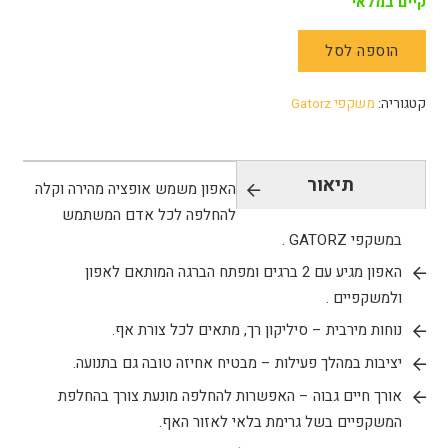
קיים במלאי
הוספה לסל
כמות
של
קטגוריה:
משקפי Gatorz
GATORZ
Long
Nosepiece
תיאור
האפון משמש אופציה מהירה וקלה
להחלפה לכל אדם המשתמש
במשקפי GATORZ .
האפון מגיע עם 2 ברגים ומפתח הברגה המותאם לאפון
ולמשקפיים .
נוחות מירבית – סיליקון רך, מתאים לכל צורת אף.
יציבות במהלך פעילות – מבטיח אחיזה טובה גם בתנועה.
אורך חיים גבוה – האפשרות להחלפה מונעת צורך בהחלפת
המשקפיים בשל גרימת בלאי לאזור האף.