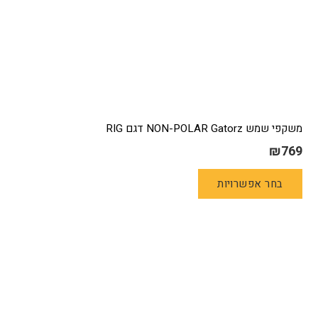
משקפי שמש NON-POLAR Gatorz דגם RIG
₪
769
למוצר
בחר אפשרויות
זה
יש
מספר
סוגים.
ניתן
לבחור
את
האפשרויות