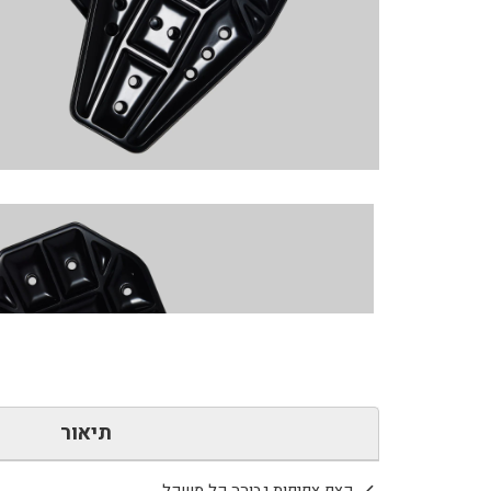
כמות
של
Impact
Knee
Pad
Inserts
2.0
-
Born
Primitive
תיאור