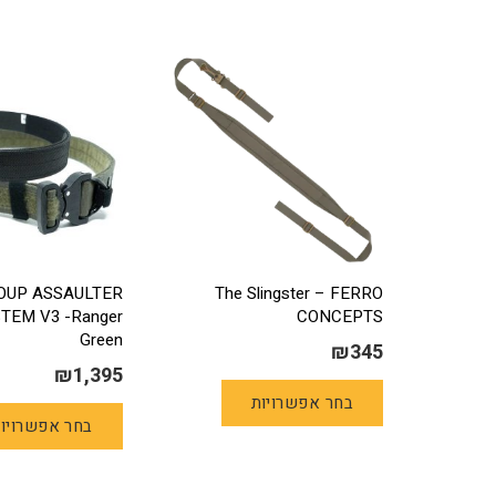
OUP ASSAULTER
The Slingster – FERRO
TEM V3 -Ranger
CONCEPTS
Green
₪
345
₪
1,395
למוצר
בחר אפשרויות
זה
בחר אפשרויו
יש
מספר
סוגים.