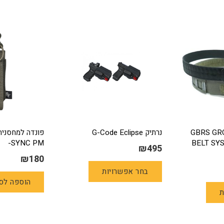
GBRS GR
נרתיק G-Code Eclipse
-SYNC PM
BELT SYS
₪
495
₪
180
למוצר
בחר אפשרויות
זה
למוצר
הוספה לס
יש
ת
זה
מספר
יש
סוגים.
מספר
ניתן