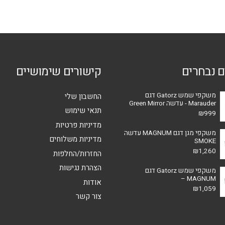
סוגים.
לבחור
ניתן
את
לבחור
האפשרויות
את
בעמוד
האפשרויות
המוצר
ם נבחרים
קישורים שימושיים
בעמוד
המוצר
משקפי שמש Gatorz דגם
החשבון שלי
Marauder - עדשה Green Mirror
תנאי שימוש
₪
999
מדיניות פרטיות
משקפי מגן דגם MAGNUM עדשה
מדיניות משלוחים
SMOKE
₪
1,260
החזרות/החלפות
הצהרת נגישות
משקפי שמש Gatorz דגם
MAGNUM –
אודות
₪
1,059
צור קשר