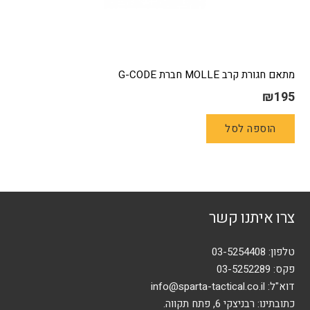
מתאם חגורת קרב MOLLE חברת G-CODE
₪
195
הוספה לסל
צרו איתנו קשר
טלפון:
03-5254408
פקס: 03-5252289
דוא"ל:
info@sparta-tactical.co.il
כתובתינו: רבניצקי 6, פתח תקווה.