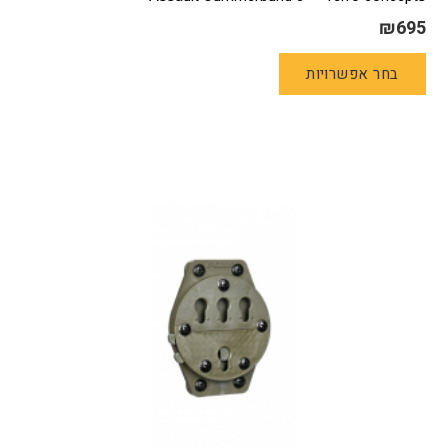
₪
695
למוצר
בחר אפשרויות
זה
יש
מספר
סוגים.
ניתן
לבחור
את
האפשרויות
בעמוד
המוצר