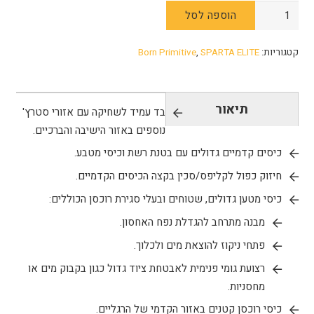
כמות
הוספה לסל
של
Op
קטגוריות:
SPARTA ELITE
,
Born Primitive
Assault
Pant
-
תיאור
בד עמיד לשחיקה עם אזורי סטרץ'
Born
נוספים באזור הישיבה והברכיים.
Primitive
כיסים קדמיים גדולים עם בטנת רשת וכיסי מטבע.
חיזוק כפול לקליפס/סכין בקצה הכיסים הקדמיים.
כיסי מטען גדולים, שטוחים ובעלי סגירת רוכסן הכוללים:
מבנה מתרחב להגדלת נפח האחסון.
פתחי ניקוז להוצאת מים ולכלוך.
רצועת גומי פנימית לאבטחת ציוד גדול כגון בקבוק מים או
מחסניות.
כיסי רוכסן קטנים באזור הקדמי של הרגליים.