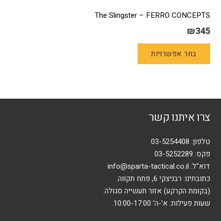
The Slingster – FERRO CONCEPTS
₪
345
למוצר
בחר אפשרויות
זה
יש
מספר
סוגים.
ניתן
צרו איתנו קשר
לבחור
את
האפשרויות
טלפון:
03-5254408
בעמוד
פקס: 03-5252289
המוצר
דוא"ל:
info@sparta-tactical.co.il
כתובתינו: רבניצקי 6, פתח תקווה.
(בקומת הקרקע) אזור תעשייה סגולה.
שעות פעילות: א'-ה' 10:00-17:00.