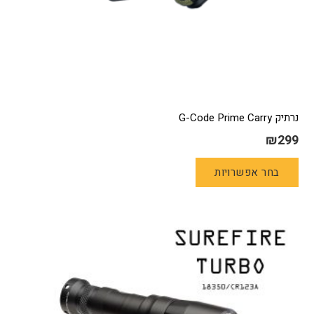
נרתיק G-Code Prime Carry
₪
299
למוצר
בחר אפשרויות
זה
יש
מספר
סוגים.
ניתן
לבחור
את
האפשרויות