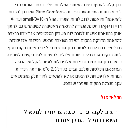
דרך קלה להוסיף ריפוד מאחורי הפלטות שלכם בתוך הווסט כדי
לסייע בנוחות המשתמש. רפידות ה-Plate Comfort שלנו הן "גזורות
להתאמה" ותואמות לרוב לוחות השריון, החל מ-small/8×10 ועד X-
large/11×14. תכונת הגזירה להתאמה מאפשרת למשתמש גם לחתוך
אותן בהתאמה אישית לצורת לוח השריון הספציפית או לצורה הרצויה
להתאמה מדויקת במקום רפידה מעוצבת מראש. רפידות אלו יכולות
גם לסייע בהתאמת פלוטות בתוך הווסטים על ידי תפיסת מקום נוסף.
לוחות דקים או בגדלים שונים עלולים לפעמים להיות קשים לשמירה
כראוי בתוך הווסטים, ורפידות אלו יכולות לעזור להקל על הבעיה.
הערה: אם הפלטות שלכם עבים בגודל 2.5 ס"מ או יותר, רפידות
הנוחות אלו עשויות להתאים או לא להתאים לתוך חלק מהמנשאים
עקב מגבלת המקום הפנימי שבווסט
המלאי אזל
רוצים לקבל עדכון כשמוצר יחזור למלאי?
השאירו מייל ונעדכן אתכם!