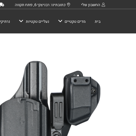
החשבון שלי
כתובתינו: רבניצקי 6, פתח תקווה
בית
מדים טקטיים
נעליים טקטיות
נרתיקי
כמות
של
Syncron