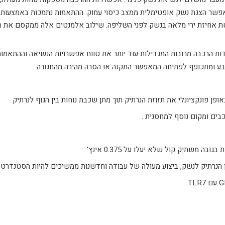
מאפשר הצגת נשק אופטימלית ממצב כיסוי עמוק. ההתאמות נתמכות באמצעות נ
שת אחיזת ירי מלאה בנשק לפני השליפה. שילוב אלמנטים אלה ממקסם את
Syncron IWB של G-Code יש גם נקודות הרכבה מרובות המגדילות עוד יותר את טווח אפשרויות 
בע ומתכופף לפתיחה המאפשר התקנה או הסרה מהירה מהחגורה.
משתיק קול שלא יעלו על 0.375 אינץ' .