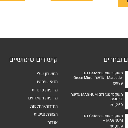
ת
זה
יש
יש
מספר
מספר
סוגים.
סוגים.
ניתן
ניתן
לבחור
לבחור
את
את
האפשרויות
האפשרויות
בעמוד
ם נבחרים
קישורים שימושיים
בעמוד
המוצר
המוצר
משקפי שמש Gatorz דגם
החשבון שלי
Marauder - עדשה Green Mirror
תנאי שימוש
₪
999
מדיניות פרטיות
משקפי מגן דגם MAGNUM עדשה
מדיניות משלוחים
SMOKE
₪
1,260
החזרות/החלפות
הצהרת נגישות
משקפי שמש Gatorz דגם
MAGNUM –
אודות
₪
1,059