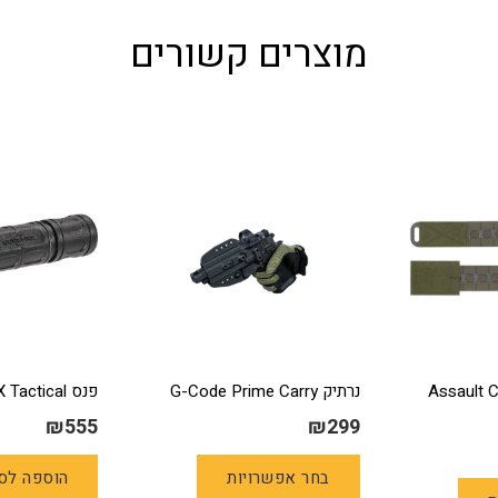
מוצרים קשורים
Assault 
נרתיק G-Code Prime Carry
פנס SURFIRE -G2X Tactical
₪
555
₪
299
למוצר
למוצר
בחר אפשרויות
הוספה לס
זה