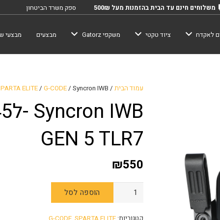
משלוחים חינם עד הבית בהזמנות מעל 500₪
ספק משרד הביטחון
ם לאקדח
ציוד טקטי
משקפי Gatorz
מבצעים
מבצעי שב
עמוד הבית
/
/ Syncron IWB -לGLOCK 19/19X/45 GEN 5 TLR7
G-CODE
/
SPARTA ELITE
IWB
GEN 5 TLR7
₪
550
הוספה לסל
קטגוריות:
SPARTA ELITE
,
G-CODE