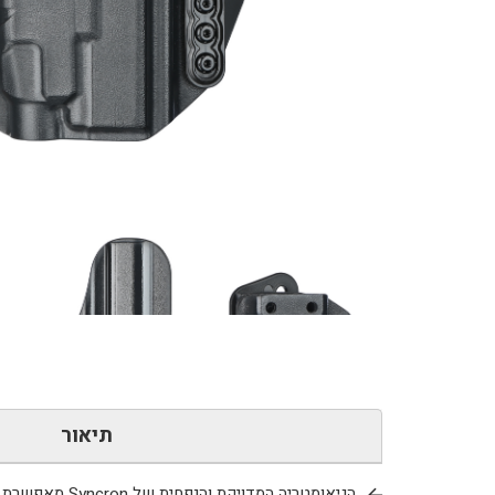
IWB
-
לGLOCK
19/19X/45
GEN
5
TLR7
תיאור
הגיאומטריה ה