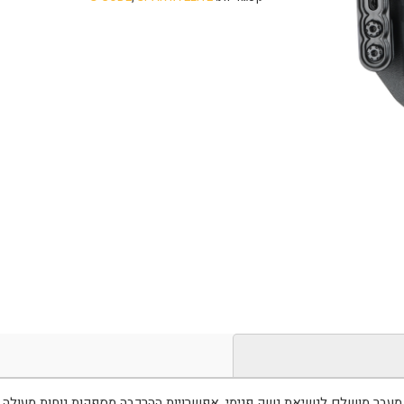
מדויקת והנפחית של Syncron מאפשרת מעבר מושלם לנשיאת נשק פנימי. אפשרויות ההרכבה מספקו