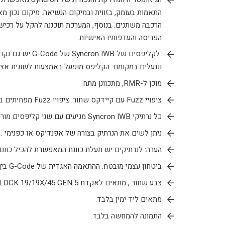
התאמות בעומק, בזווית ובמיקום הנשיאה. מיקום נכון 
הרכבה משתנים. בנוסף, המערכת תוכננה להקל על רכי
הפריסה והעדפותיו האישיות.
לקליפסים של 
וננעלים במקומם. הקליפס מופעל באמצעות לשונית אצ
מוכן ל-RMR, מתכוונן מתח.
ציפויי Fuzz עם קיידקס שחור. ציפויי Fuzz מפחיתים באופן פונקציונלי את תזוזת הנרתיק תוך מתן שכבת נוחות בין הגוף לנרתיק.
כל נרתיקי Syncron IWB מגיעים עם שני קליפסים מורכבים ומקום נוסף למחסנית .
ניתן לשים את הנרתיק בצורה של אפנדיקס או כפנימי .
הערה: לנרתיקים יש תעלת כוונת המאפשרת להכיל כוונות בגובה 
ביטחון עצמי מובטח. ההתאמה האגדית של G-Code בין הנרתיק לנשק, ביצוע מעולה של עבודה וחדשנות ממשיכים להיות הסטנדרט הגבוה של התעשייה.
צבע שחור , מתאים לאקדח GLOCK 19/19X/45 GEN 5 עם TLR7 .
מתאים ליד ימין בלבד.
התמונה להמחשה בלבד.