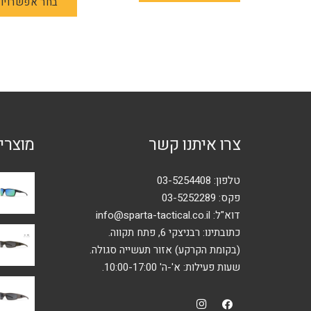
בחר אפשרויו
יש
מספר
סוגים.
ניתן
לבחור
את
האפשרויות
בעמוד
צרו איתנו קשר
מוצרי
המוצר
טלפון:
03-5254408
פקס: 03-5252289
דוא"ל:
info@sparta-tactical.co.il
כתובתינו: רבניצקי 6, פתח תקווה.
(בקומת הקרקע) אזור תעשייה סגולה.
שעות פעילות: א'-ה' 10:00-17:00.