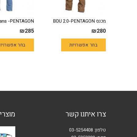
מכנס BDU 2.0-PENTAGON
eans -PENTAGON
₪
285
₪
280
למוצר
בחר אפשרויות
בחר אפשרויו
זה
יש
מספר
סוגים.
ניתן
לבחור
את
האפשרויות
בעמוד
צרו איתנו קשר
מוצרי
המוצר
טלפון:
03-5254408