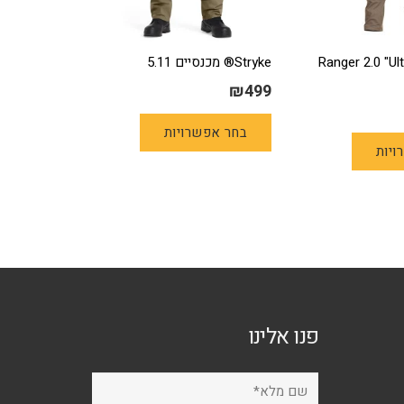
Ranger 2.0 "Ultr"-
Stryke® מכנסיים 5.11
₪
499
למוצר
למוצר
בחר אפשרויות
זה
ויות
זה
יש
יש
מספר
מספר
סוגים.
סוגים.
ניתן
ניתן
לבחור
לבחור
את
את
האפשרויות
האפשרויות
בעמוד
פנו אלינו
בעמוד
המוצר
המוצר