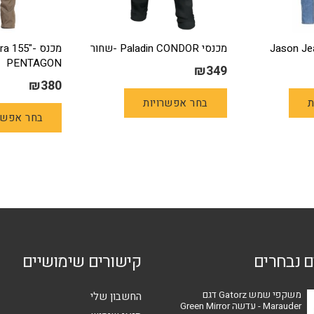
Jason J
מכנסי Paladin CONDOR -שחור
מכנס a 155
PENTAGON
₪
349
₪
380
למוצר
למוצר
ת
בחר אפשרויות
זה
זה
בחר אפשר
יש
יש
מספר
מספר
סוגים.
סוגים.
ניתן
ניתן
לבחור
לבחור
את
את
האפשרויות
האפשרויות
בעמוד
בעמוד
ם נבחרים
קישורים שימושיים
המוצר
המוצר
משקפי שמש Gatorz דגם
החשבון שלי
Marauder - עדשה Green Mirror