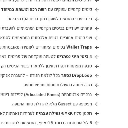
11 כיסים חכמים
לשמירה על ציוד חיוני נגיש, מאורגן ו
כיסים קדמיים עמוקים עם
רשת רכה ונושמת במיוחד
ל
כיס ייעודי המתאים לשעון בתוך הכיס הקדמי הימני.
פתחים ייעודיים בכיסים הקדמיים המתאימים להעברת כ
שני כיסים אחוריים בזווית אלכסונית המתאימים לסמאר
Wallet Traps
בכיסים האחוריים לשמירה מאובטחת על 
4 כיסי מיני נסתרים
לטעינה מוקדמת של פריטים באורך 4.5–5 ס
טבעת מפתחות ונקודת עיגון ללניארד בשני הכיסים הקד
DropLoop נסתר
בכל לולאת חגורה – להעברת אזיקים 
גזרה נינוחה המשלבת נוחות וחופש תנועה.
ברכיים ארגונומיות (Articulated Knees) לניידות דינמית ומניעת עליית המכפלת בישיבה.
מפשעה עם Gusset מלא להגדלת טווח התנועה.
רוכסן פליז
YKK® נעילה עצמית
לעמידות ואמינות לאור
8 לולאות חגורה ברוחב 0.5 אינץ’, מתאימות לחגורות עד 1.75 אינץ’.