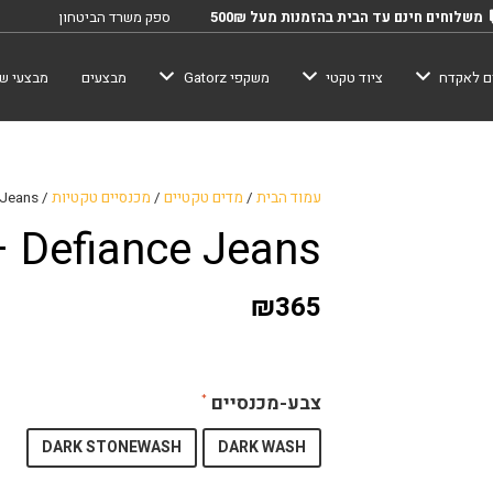
משלוחים חינם עד הבית בהזמנות מעל 500₪
ספק משרד הביטחון
ם לאקדח
ציוד טקטי
משקפי Gatorz
מבצעים
מבצעי שב
עמוד הבית
/
מדים טקטיים
/
מכנסיים טקטיות
/ VERTX – Defiance Jeans
 Defiance Jeans
₪
365
צבע-מכנסיים
DARK STONEWASH
DARK WASH