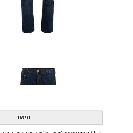
כמות
של
VERTX
-
Defiance
Jeans
תיאור