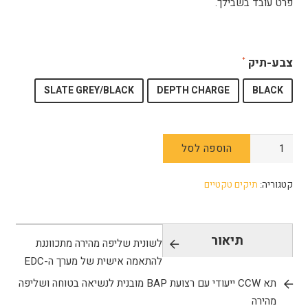
פרט עובד בשבילך.
צבע-תיק
SLATE GREY/BLACK
DEPTH CHARGE
BLACK
כמות
הוספה לסל
של
VERTX-
קטגוריה:
תיקים טקטיים
Gamut
26L
תיאור
לשונית שליפה מהירה מתכווננת
להתאמה אישית של מערך ה-EDC
תא CCW ייעודי עם רצועת BAP מובנית לנשיאה בטוחה ושליפה
מהירה