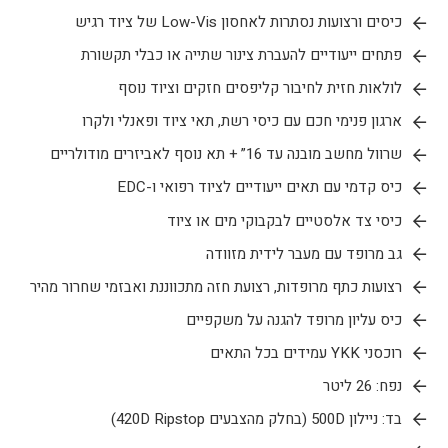
כיסים ורצועות נסתרות לאחסון Low-Vis של ציוד רגיש
פתחים ייעודיים להעברת צינור שתייה או כבלי תקשורת
לולאות חזית לחיבור קליפסים חזקים וציוד נוסף
ארגון פנימי חכם עם כיסי רשת, תאי ציוד ופאנלי ולקרו
שרוול מחשב מובנה עד 16” + תא נוסף לאביזרים מודולריים
כיס קדמי עם תאים ייעודיים לציוד רפואי ו-EDC
כיסי צד אלסטיים לבקבוקי מים או ציוד
גב מרופד עם מעבר לידית מזוודה
רצועות כתף מרופדות, רצועת חזה מתכווננת ואבזמי שחרור מהיר
כיס עליון מרופד להגנה על משקפיים
רוכסני YKK עמידים בכל התאים
נפח: 26 ליטר
בד: ניילון 500D (בחלק מהצבעים 420D Ripstop)