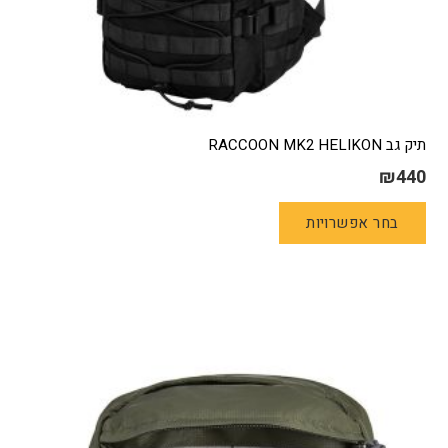
תיק גב RACCOON MK2 HELIKON
₪
440
למוצר
בחר אפשרויות
זה
יש
מספר
סוגים.
ניתן
לבחור
את
האפשרויות
בעמוד