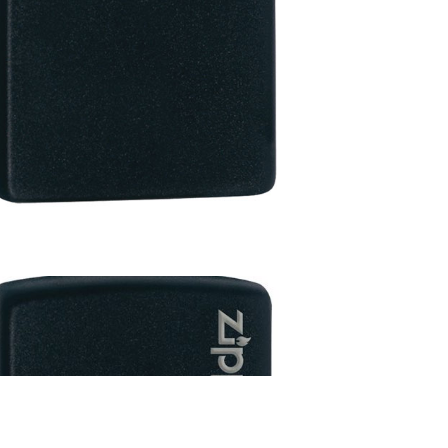
זיפו
שחור
חלק
ZL218