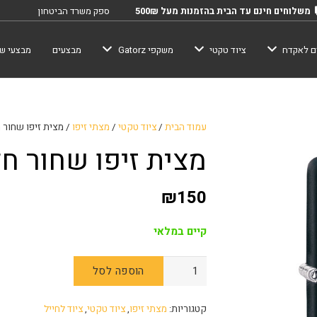
משלוחים חינם עד הבית בהזמנות מעל 500₪
ספק משרד הביטחון
ם לאקדח
ציוד טקטי
משקפי Gatorz
מבצעים
מבצעי שב
עמוד הבית
/
ציוד טקטי
/
מצתי זיפו
/ מצית זיפו שחור חלק 
מצית זיפו שחור חלק 18
₪
150
קיים במלאי
הוספה לסל
קטגוריות:
מצתי זיפו
,
ציוד טקטי
,
ציוד לחייל