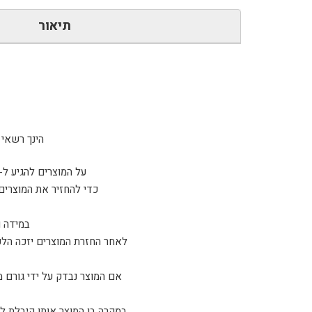
תיאור
הינך רשאי להחזיר 
על המוצרים להגיע ל-sparta tactical כשהם ארוזים באריזתם המקורית ו/או נמצאים במצב זהה למצב בו קיבלת אות
כדי להחזיר את המוצרים
במידה ו
לאחר החזרת המוצרים יזכה הלקו
אם המוצר נבדק על ידי גורם