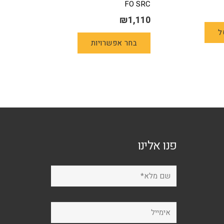
FO SRC
₪
1,110
למוצר
ל
בחר אפשרויות
זה
יש
מספר
סוגים.
ניתן
לבחור
את
האפשרויות
פנו אלינו
בעמוד
המוצר