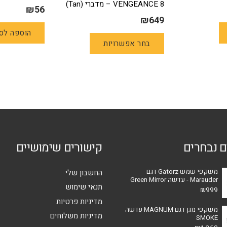
VENGEANCE 8 – מדברי (Tan)
₪
56
₪
649
למוצר
הוספה לס
בחר אפשרויות
זה
יש
מספר
סוגים.
ניתן
לבחור
את
האפשרויות
ם נבחרים
קישורים שימושיים
בעמוד
המוצר
משקפי שמש Gatorz דגם
החשבון שלי
Marauder - עדשה Green Mirror
תנאי שימוש
₪
999
מדיניות פרטיות
משקפי מגן דגם MAGNUM עדשה
מדיניות משלוחים
SMOKE