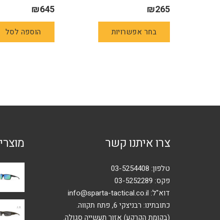
₪
645
₪
265
למוצר
בחר אפשרויות
הוספה לסל
זה
יש
מספר
סוגים.
ניתן
לבחור
את
האפשרויות
בעמוד
צרו איתנו קשר
מוצרי
המוצר
טלפון:
03-5254408
פקס: 03-5252289
דוא"ל:
info@sparta-tactical.co.il
כתובתינו: רבניצקי 6, פתח תקווה.
(בקומת הקרקע) אזור תעשייה סגולה.