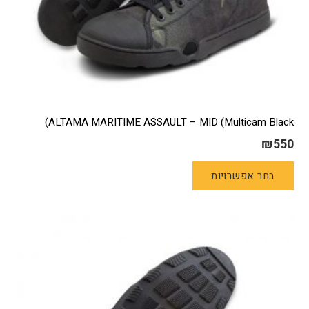
ALTAMA MARITIME ASSAULT – MID (Multicam Black)
₪
550
למוצר
בחר אפשרויות
זה
יש
מספר
סוגים.
ניתן
לבחור
את
האפשרויות