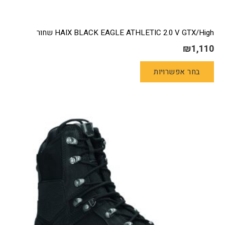
HAIX BLACK EAGLE ATHLETIC 2.0 V GTX/High שחור
₪
1,110
למוצר
בחר אפשרויות
זה
יש
מספר
סוגים.
ניתן
לבחור
את
האפשרויות
בעמוד
המוצר