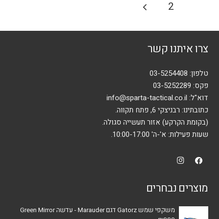
Posts
2
1
ניתן
pagination
לבחור
את
צרו איתנו קשר
האפשרויות
בעמוד
המוצר
טלפון:
03-5254408
פקס: 03-5252289
דוא"ל:
info@sparta-tactical.co.il
כתובתינו: רבניצקי 6, פתח תקווה.
(בקומת הקרקע) אזור תעשייה סגולה.
שעות פעילות: א'-ה' 10:00-17:00.
מוצרים נבחרים
משקפי שמש Gatorz דגם Marauder - עדשה Green Mirror