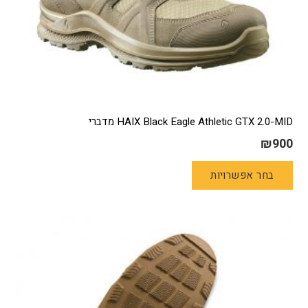
HAIX Black Eagle Athletic GTX 2.0-MID מדברי
₪
900
למוצר
בחר אפשרויות
זה
יש
מספר
סוגים.
ניתן
לבחור
את
האפשרויות