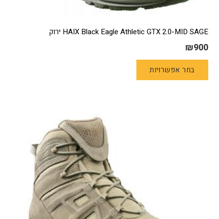
HAIX Black Eagle Athletic GTX 2.0-MID SAGE ירוק
₪
900
למוצר
בחר אפשרויות
זה
יש
מספר
סוגים.
ניתן
לבחור
את
האפשרויות
בעמוד
המוצר