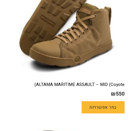
בעמוד
המוצר
ALTAMA MARITIME ASSAULT – MID (Coyote)
₪
550
למוצר
בחר אפשרויות
זה
יש
מספר
סוגים.