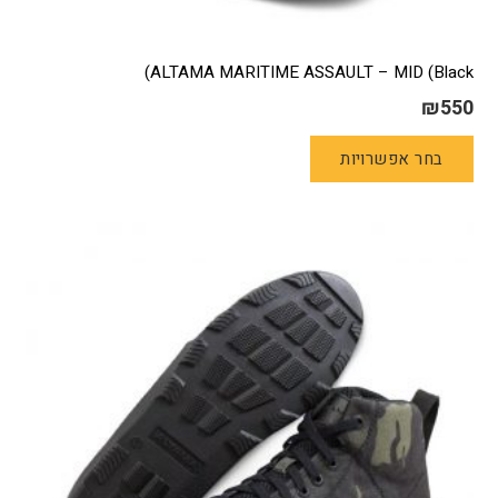
ALTAMA MARITIME ASSAULT – MID (Black)
₪
550
למוצר
בחר אפשרויות
זה
יש
מספר
סוגים.
ניתן
לבחור
את
האפשרויות
בעמוד
המוצר