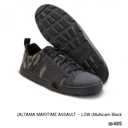
ניתן
לבחור
את
האפשרויות
בעמוד
המוצר
ALTAMA MARITIME ASSAULT – LOW (Multicam Black)
₪
485