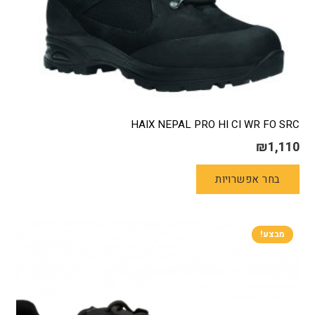
HAIX NEPAL PRO HI CI WR FO SRC
₪
1,110
למוצר
בחר אפשרויות
זה
יש
מספר
סוגים.
מבצע!
ניתן
לבחור
את
האפשרויות