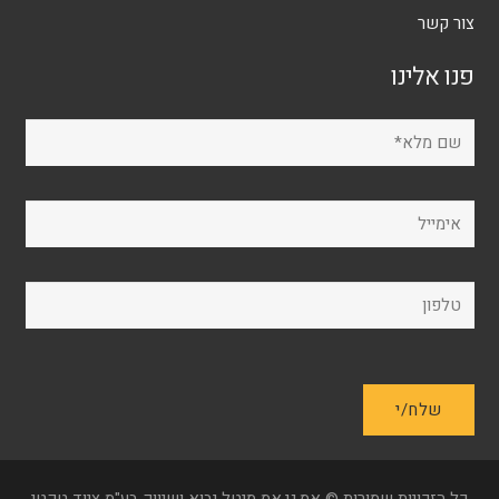
צור קשר
פנו אלינו
כל הזכויות שמורות © אמ.גי.אמ מיטל יבוא ושיווק בע"מ ציוד טקטי