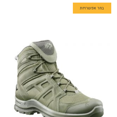
למוצר
בחר אפשרויות
זה
יש
מספר
סוגים.
ניתן
לבחור
את
האפשרויות
בעמוד
המוצר