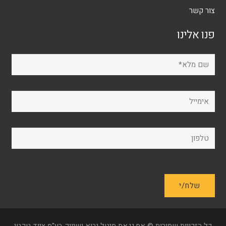
צור קשר
פנו אלינו
כל הזכויות שמורות © אמ.גי.אמ מיטל יבוא ושיווק בע"מ ציוד טקטי