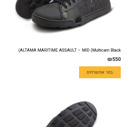
ALTAMA MARITIME ASSAULT – MID (Multicam Black)
₪
550
למוצר
בחר אפשרויות
זה
יש
מספר
סוגים.
ניתן
לבחור
את
האפשרויות