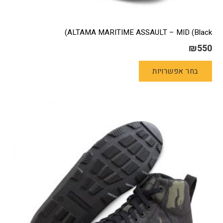
ALTAMA MARITIME ASSAULT – MID (Black)
₪
550
למוצר
בחר אפשרויות
זה
יש
מספר
סוגים.
ניתן
לבחור
את
האפשרויות
בעמוד
המוצר