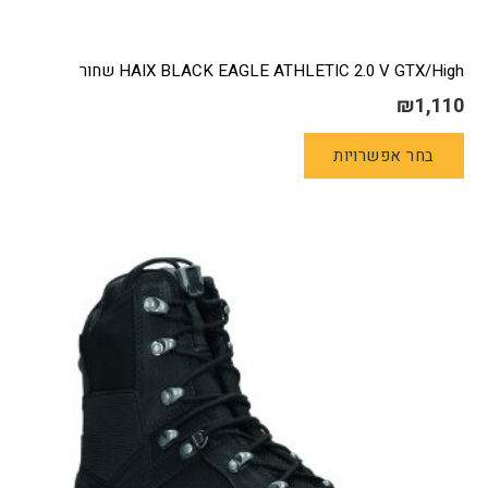
HAIX BLACK EAGLE ATHLETIC 2.0 V GTX/High שחור
₪
1,110
למוצר
בחר אפשרויות
זה
יש
מספר
סוגים.
ניתן
לבחור
את
האפשרויות
בעמוד
המוצר