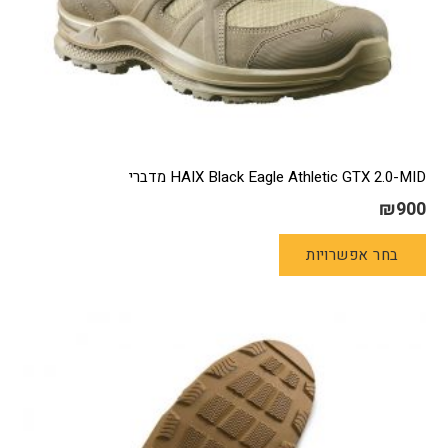
HAIX Black Eagle Athletic GTX 2.0-MID מדברי
₪
900
למוצר
בחר אפשרויות
זה
יש
מספר
סוגים.
ניתן
לבחור
את
האפשרויות