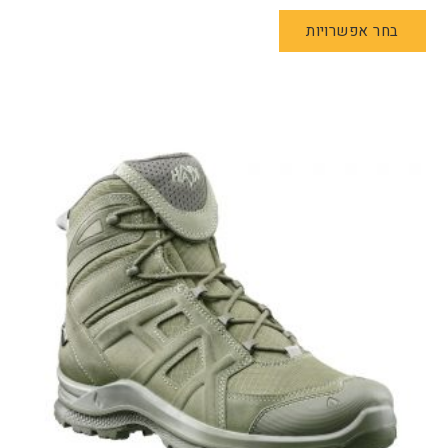
למוצר
בחר אפשרויות
זה
יש
מספר
סוגים.
ניתן
לבחור
את
האפשרויות
בעמוד
המוצר