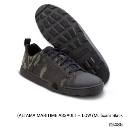
ניתן
לבחור
את
האפשרויות
בעמוד
המוצר
ALTAMA MARITIME ASSAULT – LOW (Multicam Black)
₪
485