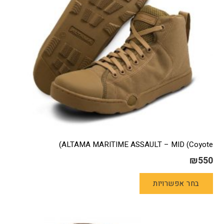
בעמוד
המוצר
ALTAMA MARITIME ASSAULT – MID (Coyote)
₪
550
למוצר
בחר אפשרויות
זה
יש
מספר
סוגים.