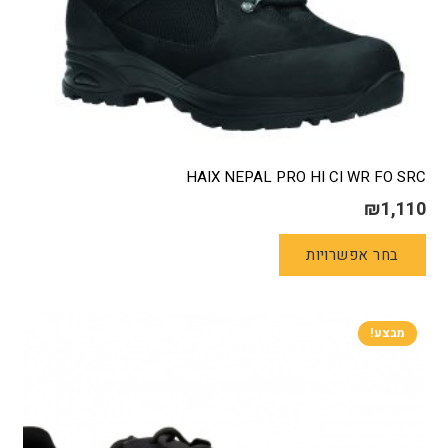
HAIX NEPAL PRO HI CI WR FO SRC
₪
1,110
למוצר
בחר אפשרויות
זה
יש
מספר
סוגים.
מבצע!
ניתן
לבחור
את
האפשרויות