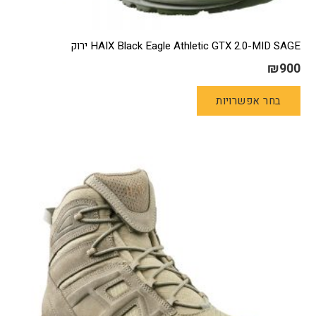
HAIX Black Eagle Athletic GTX 2.0-MID SAGE ירוק
₪
900
למוצר
בחר אפשרויות
זה
יש
מספר
סוגים.
ניתן
לבחור
את
האפשרויות
בעמוד
המוצר