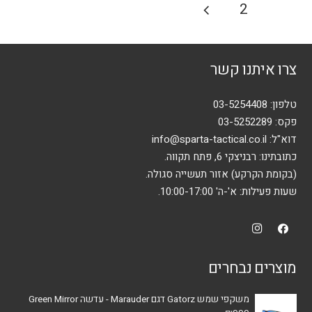
Posts
2
1
ניתן
pagination
לבחור
את
צרו איתנו קשר
האפשרויות
בעמוד
המוצר
טלפון:
03-5254408
פקס: 03-5252289
דוא"ל:
info@sparta-tactical.co.il
כתובתינו: רבניצקי 6, פתח תקווה.
(בקומת הקרקע) אזור תעשייה סגולה.
שעות פעילות: א'-ה' 10:00-17:00.
מוצרים נבחרים
משקפי שמש Gatorz דגם Marauder - עדשה Green Mirror