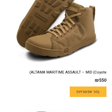
בעמוד
המוצר
ALTAMA MARITIME ASSAULT – MID (Coyote)
₪
550
למוצר
בחר אפשרויות
זה
יש
מספר
סוגים.