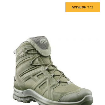
למוצר
בחר אפשרויות
זה
יש
מספר
סוגים.
ניתן
לבחור
את
האפשרויות
בעמוד
המוצר