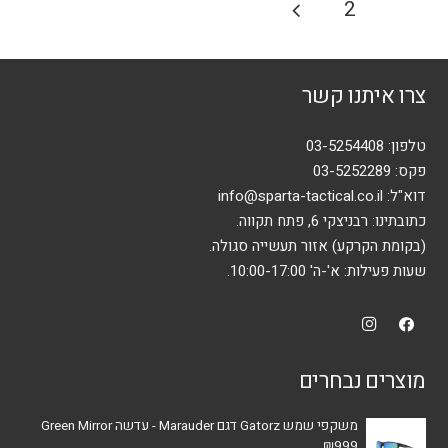
Posts
2
1
ניתן
pagination
לבחור
את
צרו איתנו קשר
האפשרויות
בעמוד
המוצר
טלפון:
03-5254408
פקס: 03-5252289
דוא"ל:
info@sparta-tactical.co.il
כתובתינו: רבניצקי 6, פתח תקווה.
(בקומת הקרקע) אזור תעשייה סגולה.
שעות פעילות: א'-ה' 10:00-17:00.
מוצרים נבחרים
משקפי שמש Gatorz דגם Marauder - עדשה Green Mirror
₪
999