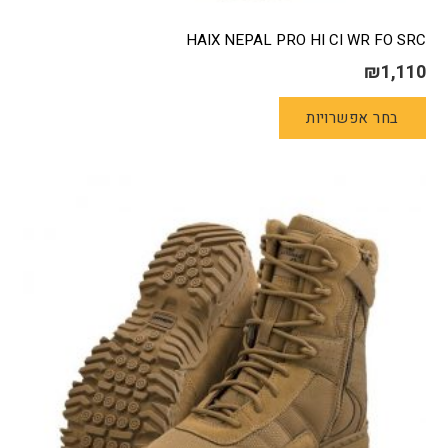
HAIX NEPAL PRO HI CI WR FO SRC
₪
1,110
למוצר
בחר אפשרויות
זה
יש
מספר
סוגים.
ניתן
לבחור
את
האפשרויות
בעמוד
המוצר