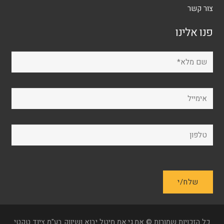
צור קשר
פנו אלינו
כל הזכויות שמורות © אמ.גי.אמ מיטל יבוא ושיווק בע"מ ציוד טקטי