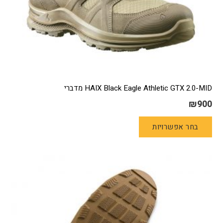
HAIX Black Eagle Athletic GTX 2.0-MID מדברי
₪
900
למוצר
בחר אפשרויות
זה
יש
מספר
סוגים.
ניתן
לבחור
את
האפשרויות