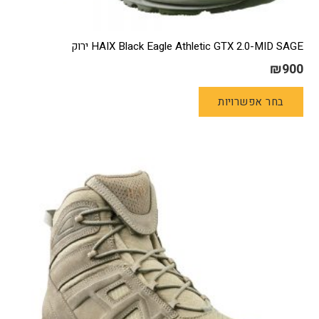
HAIX Black Eagle Athletic GTX 2.0-MID SAGE ירוק
₪
900
למוצר
בחר אפשרויות
זה
יש
מספר
סוגים.
ניתן
לבחור
את
האפשרויות
בעמוד
המוצר