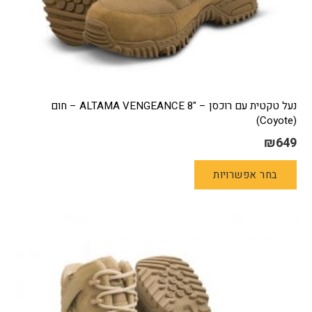
נעל טקטית עם רוכסן – "ALTAMA VENGEANCE 8 – חום
(Coyote)
₪
649
למוצר
בחר אפשרויות
זה
יש
מספר
סוגים.
ניתן
לבחור
את
האפשרויות