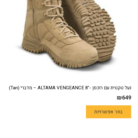
בעמוד
המוצר
נעל טקטית עם רוכסן -"ALTAMA VENGEANCE 8 – מדברי (Tan)
₪
649
למוצר
בחר אפשרויות
זה
יש
מספר
סוגים.