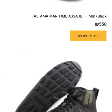
ALTAMA MARITIME ASSAULT – MID (Black)
₪
550
למוצר
בחר אפשרויות
זה
יש
מספר
סוגים.
ניתן
לבחור
את
האפשרויות
בעמוד
המוצר