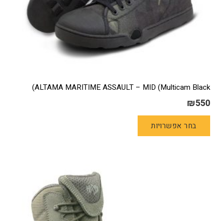
ALTAMA MARITIME ASSAULT – MID (Multicam Black)
₪
550
למוצר
בחר אפשרויות
זה
יש
מספר
סוגים.
ניתן
לבחור
את
האפשרויות