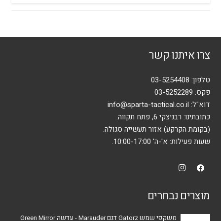
צרו איתנו קשר
טלפון:
03-5254408
פקס: 03-5252289
דוא"ל:
info@sparta-tactical.co.il
כתובתינו: רבניצקי 6, פתח תקווה.
(בקומת הקרקע) אזור תעשייה סגולה.
שעות פעילות: א'-ה' 10:00-17:00.
מוצרים נבחרים
משקפי שמש Gatorz דגם Marauder - עדשה Green Mirror