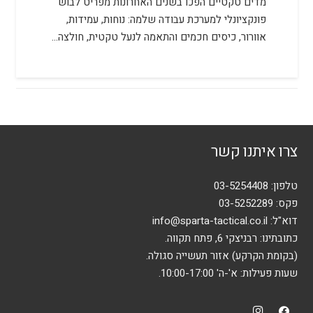
מדים טקטיים הפכו בשנים האחרונות מפריט לבוש
פונקציונלי למערכת עבודה שלמה: נוחות, עמידות,
אוורור, כיסים חכמים והתאמה לנעל טקטית, חולצה…
צרו איתנו קשר
טלפון:
03-5254408
פקס: 03-5252289
דוא"ל:
info@sparta-tactical.co.il
כתובתינו: רבניצקי 6, פתח תקווה.
(בקומת הקרקע) אזור תעשייה סגולה.
שעות פעילות: א'-ה' 10:00-17:00.