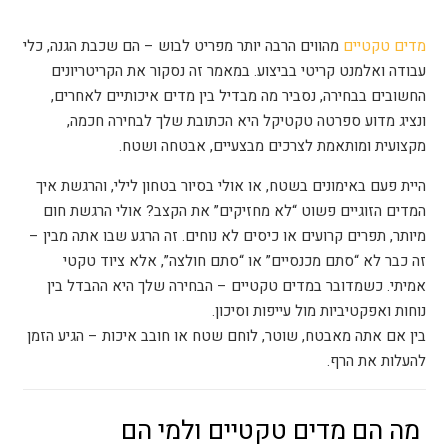
מדים טקטיים
מהווים הרבה יותר מפריט לבוש – הם שכבת הגנה, כלי
עבודה ואלמנט קריטי בביצוע. במאמר זה נסקור את הקריטריונים
החשובים בבחירה, נסביר מה מבדיל בין מדים איכותיים לאחרים,
ונציג מדוע ספרטה טקטיקל היא הכתובת שלך לבחירה חכמה,
מקצועית ומותאמת לצרכים מבצעיים, אבטחה ושטח.
היית פעם באימונים בשטח, או אולי בסיור בטחון לילי, והרגשת איך
המדים הזוגיים פשוט “לא מחזיקים” את הקצב? אולי הרגשת חום
מיותר, תפרים קרועים או כיסים לא נוחים. זה הרגע שבו אתה מבין –
זה כבר לא “סתם מכנסיים” או “סתם חולצה”, אלא ציוד טקטי
אמיתי. כשמדובר במדים טקטיים – הבחירה שלך היא ההבדל בין
נוחות ואפקטיביות מול עייפות וסיכון.
בין אם אתה מאבטח, שוטר, לוחם שטח או חובב איכות – הגיע הזמן
להעלות את הרף.
מה הם מדים טקטיים ולמי הם