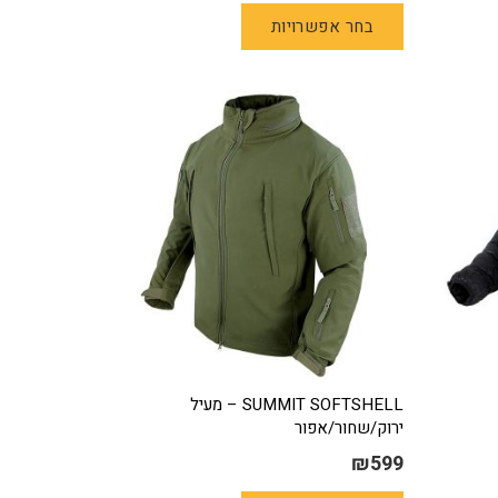
למוצר
בחר אפשרויות
זה
יש
מספר
סוגים.
ניתן
לבחור
את
ת
האפשרויות
בעמוד
המוצר
SUMMIT SOFTSHELL – מעיל
ירוק/שחור/אפור
₪
599
למוצר