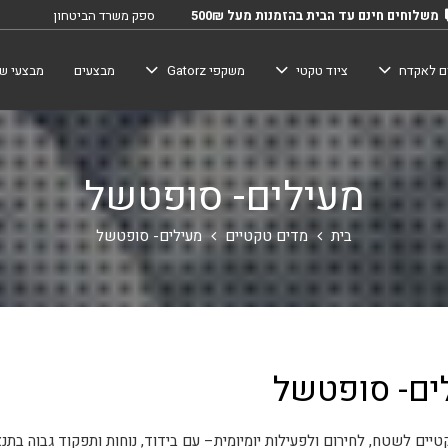
משלוחים חינם עד הבית בהזמנות מעל 500₪
ספק משרד הביטחון
ם לאקדח
ציוד טקטי
משקפי Gatorz
מבצעים
מבצעי שב
מעילים- סופטשל
בית
מדים טקטיים
מעילים- סופטשל
ים- סופטשל
יים לשטח, לחירום ולפעילות יומיומית– עם בידוד, נוחות ותפקוד גבוה בתנא