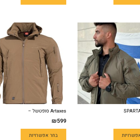
₪420.
₪485.
יש
יש
מספר
מספר
סוגים.
סוגים.
ניתן
ניתן
לבחור
לבחור
את
את
האפשרויות
האפשרויו
בעמוד
בעמוד
המוצר
המוצר
Artaxes סופטשל –
₪
599
למוצר
למוצר
פשרויות
בחר אפשרויות
זה
זה