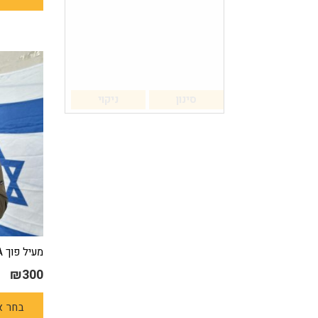
סינון
ניקוי
מעיל פוך SPARTA
₪
300
בחר א