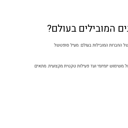
מספר
סוגים.
ניתן
לבחור
ם המובילים בעולם?
את
ת
האפשרויות
ל החברות המובילות בעולם: מעיל סופטשל
בעמוד
המוצר
החל משימוש יומיומי ועד פעילות טקטית מקצועית. מתאים