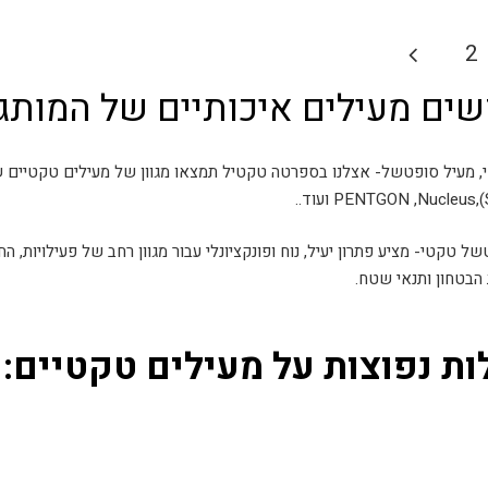
מספר
מספר
P
סוגים.
סוגים.
2
ניתן
ניתן
pagina
לבחור
לבחור
ים מעילים איכותיים של המותגי
את
את
האפשרויות
האפשרויו
בעמוד
בעמוד
, מעיל סופטשל- אצלנו בספרטה טקטיל תמצאו מגוון של מעילים טקטיים ש
המוצר
המוצר
ל טקטי- מציע פתרון יעיל, נוח ופונקציונלי עבור מגוון רחב של פעילויות, 
 הבטחון ותנאי שטח.
ת נפוצות על מעילים טקטיים: