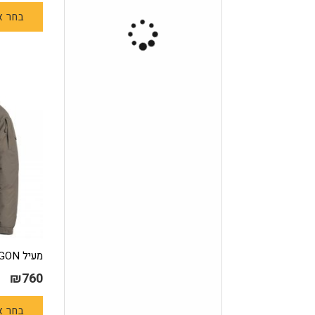
בחר א
מעיל Logan LVL 7-PENTAGON
₪
760
בחר א