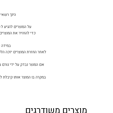
הינך רשאי להחזיר 
על המוצרים להגיע ל-sparta tactical כשהם ארוזים באריזתם המקורית ו/או נמצאים במצב זהה למצב בו קיבלת אות
כדי להחזיר את המוצרים
במידה ו
לאחר החזרת המוצרים יזכה הלקו
אם המוצר נבדק על ידי גורם
מוצרים משודרגים