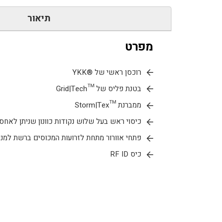
תיאור
מפרט
רוכסן ראשי של ®YKK
בטנת פליס של ™Grid|Tech
ממברנת ™Storm|Tex
כיסוי ראש בעל שלוש נקודות כוונון שניתן לאחסו
פתחי אוורור מתחת לזרועות המכוסים ברשת למנ
כיס RF ID