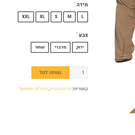
מידה
XXL
XL
S
M
L
צבע
ירוק
מדברי
שחור
הוספה לסל
קטגוריות:
מדים טקטיים
,
מעילים- סופטשל