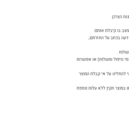
ודעה בכתב על החזרתם,
שלוח .
דמי טיפול ומשלוח) או אפשרות
 להחליט על אי קבלת המוצר
ו, אנא צלצל לטלפון 03-5254408 ואנו נדאג להחלפתו במוצר תקין ללא עלות נוספת