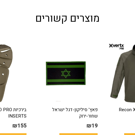
מוצרים קשורים
Recon X -
פאץ' סיליקון-דגל ישראל
בירכיות 
שחור-ירוק
INSERTS
₪
155
₪
19
למוצר