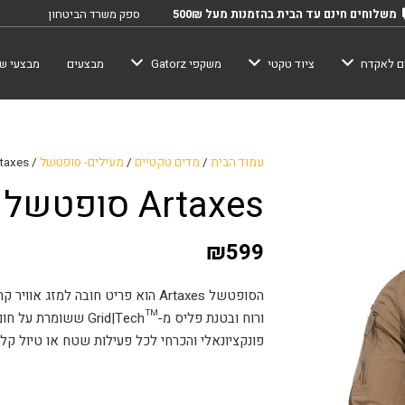
משלוחים חינם עד הבית בהזמנות מעל 500₪
ספק משרד הביטחון
ם לאקדח
ציוד טקטי
משקפי Gatorz
מבצעים
מבצעי שב
עמוד הבית
/
מדים טקטיים
/
מעילים- סופטשל
/ Artaxes סופטשל –
Artaxes סופטשל –
₪
599
ורוח ובטנת פליס מ-™Grid|Tech ששומרת על חום הגוף שלך במהלך הפעילות.
פונקציונאלי והכרחי לכל פעילות שטח או טיול קלי