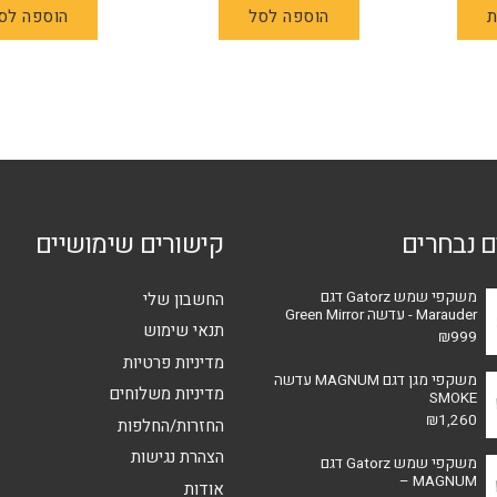
ת
הוספה לסל
הוספה לס
זה
יש
מספר
סוגים.
ניתן
לבחור
את
האפשרויות
ם נבחרים
קישורים שימושיים
בעמוד
המוצר
משקפי שמש Gatorz דגם
החשבון שלי
Marauder - עדשה Green Mirror
תנאי שימוש
₪
999
מדיניות פרטיות
משקפי מגן דגם MAGNUM עדשה
מדיניות משלוחים
SMOKE
₪
1,260
החזרות/החלפות
הצהרת נגישות
משקפי שמש Gatorz דגם
MAGNUM –
אודות