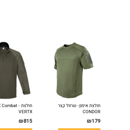
סוגים.
ניתן
לבחור
את
האפשרויות
בעמוד
המוצר
חולצת אימון- שרוול קצר
חולצת  Combat
VERTX
CONDOR
₪
815
₪
179
למוצר