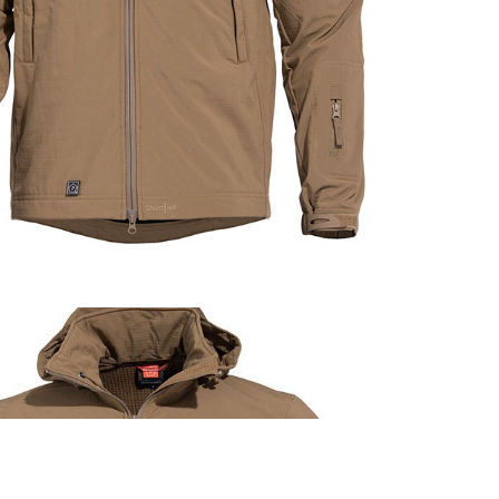
כמות
של
Artaxes
סופטשל
-