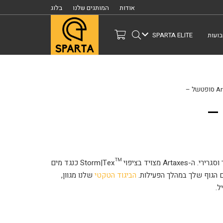
אודות
המותגים שלנו
בלוג
ועות
SPARTA ELITE
הסופטשל Artaxes הוא פריט חובה למזג אוויר קר וסגרירי. ה-Artaxes מצויד בציפוי ™Storm|Tex כנגד מים
הביגוד הטקטי
שלנו מגוון,
ל.