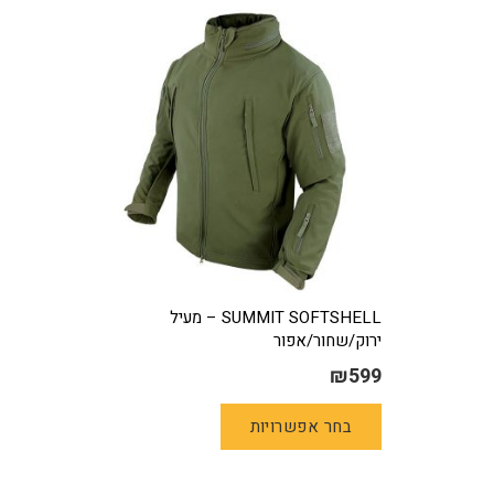
מספר
סוגים.
ניתן
לבחור
את
האפשרויות
בעמוד
המוצר
SUMMIT SOFTSHELL – מעיל
ירוק/שחור/אפור
₪
599
למוצר
בחר אפשרויות
זה
יש
מספר