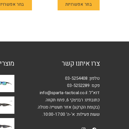
בחר אפשרויות
בחר אפשרויו
זה
יש
מספר
סוגים.
ניתן
לבחור
את
האפשרויות
צרו איתנו קשר
מוצרי
בעמוד
המוצר
טלפון:
03-5254408
פקס: 03-5252289
דוא"ל:
info@sparta-tactical.co.il
כתובתינו: רבניצקי 6, פתח תקווה.
(בקומת הקרקע) אזור תעשייה סגולה.
שעות פעילות: א'-ה' 10:00-17:00.