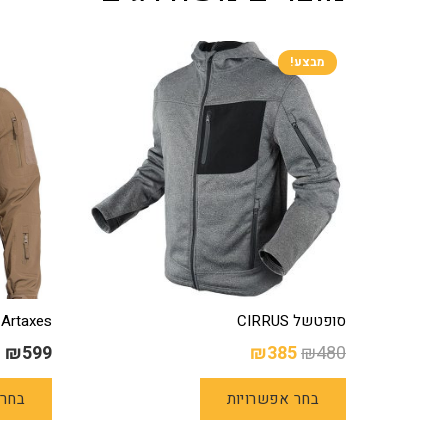
מבצע!
סופטשל CIRRUS
Artaxes סופטשל –
המחיר
המחיר
₪
599
₪
385
₪
480
המקורי
הנוכחי
למוצר
בחר אפשרויות
בחר 
היה:
הוא:
זה
₪385.
₪480.
יש