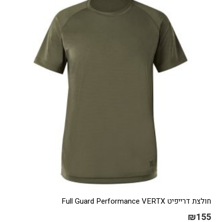
סוגים.
ניתן
לבחור
את
האפשרויות
בעמוד
המוצר
חולצת דרייפיט Full Guard Performance VERTX
₪
155