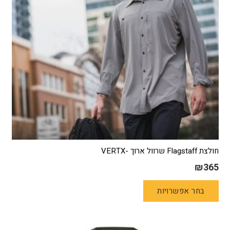
בעמוד
המוצר
חולצת Flagstaff שרוול ארוך -VERTX
₪
365
למוצר
בחר אפשרויות
זה
יש
מספר