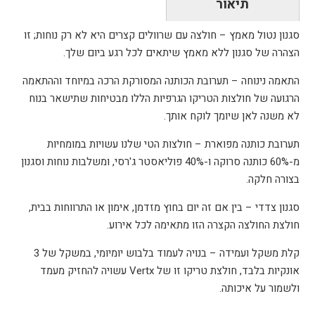
תיאור
סגנון נטול מאמץ – חולצה עם שרוולים קצרים היא לא רק נוחות; זו
הצהרה של סגנון ללא מאמץ שיתאים לכל רגע ביום שלך.
התאמה נינוחה – תערובת הכותנה המסורקת הרכה במיוחד וההתאמה
הרגועה של חולצות הטריקו הגרפיות הללו מבטיחות שתישאר בנוח
לא משנה לאן שיומך לוקח אותך.
תערובת כותנה מפוארת – חולצות הטי שלנו עשויות במומחיות
מ-60% כותנה סרוקה ו-40% פוליאסטר ג'רסי, ומשלבות נוחות וסגנון
בצורה חלקה.
סגנון צדדי – בין אם זה יום בחוץ מזדמן, אימון או התרווחות בבית,
חולצת החולצה הקצרה הזו מתאימה לכל אירוע.
קלת משקל ועמידה – בנויה לעמוד בלבוש יומיומי, במשקל של 3
אונקיות בלבד, חולצת טריקו זו של Vertx עשויה להחזיק מעמד
ולשמור על איכותה.