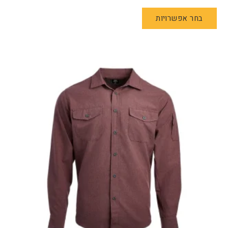
למוצר
בחר אפשרויות
זה
יש
מספר
סוגים.
ניתן
לבחור
את
האפשרויות
בעמוד
המוצר