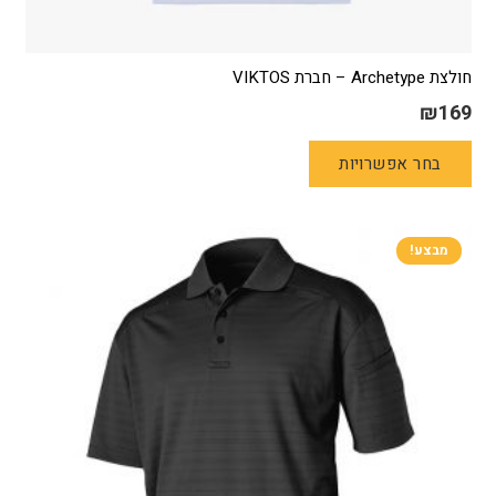
חולצת Archetype – חברת VIKTOS
₪
169
למוצר
בחר אפשרויות
זה
יש
מספר
סוגים.
מבצע!
ניתן
לבחור
את
האפשרויות
בעמוד
המוצר