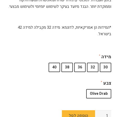
בזמן העבודה. למכנסיים גזרה ישרה המאפשרת תנועה חלקה
וממוקדת יותר. הבגד מיועד בעיקר לשימוש יומיומי ולשימוש מבצעי.
*המידות הן אמריקאיות, לדוגמא: מידה 32 מקבילה למידה 42
בישראל.
מידה
40
38
36
32
30
צבע
Olive Drab
כמות
הוספה לסל