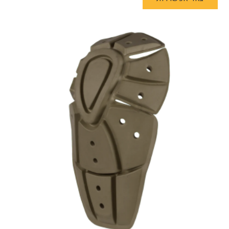
היה:
הוא:
זה
₪299.
₪605.
יש
מספר
סוגים.
ניתן
לבחור
את
האפשרויות
בעמוד
המוצר