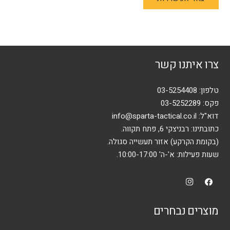
זה
יש
מספר
סוגים.
ניתן
צרו איתנו קשר
לבחור
את
האפשרויות
טלפון:
03-5254408
בעמוד
פקס: 03-5252289
המוצר
דוא"ל:
info@sparta-tactical.co.il
כתובתינו: רבניצקי 6, פתח תקווה.
(בקומת הקרקע) אזור תעשייה סגולה.
שעות פעילות: א'-ה' 10:00-17:00.
מוצרים נבחרים