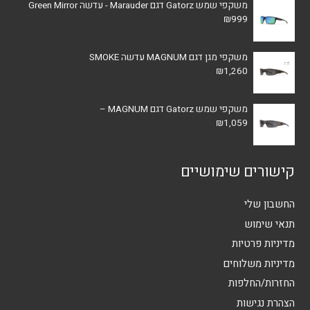
משקפי שמש Gatorz דגם Marauder - עדשה Green Mirror
₪
999
משקפי מגן דגם MAGNUM עדשה SMOKE
₪
1,260
משקפי שמש Gatorz דגם MAGNUM –
₪
1,059
קישורים שימושיים
החשבון שלי
תנאי שימוש
מדיניות פרטיות
מדיניות משלוחים
החזרות/החלפות
הצהרת נגישות