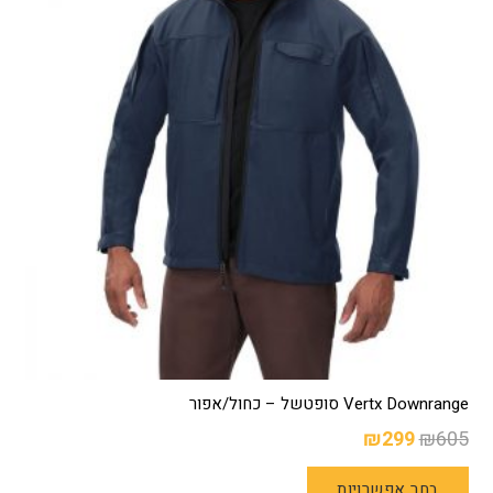
Vertx Downrange סופטשל – כחול/אפור
המחיר
המחיר
₪
299
₪
605
המקורי
הנוכחי
למוצר
בחר אפשרויות