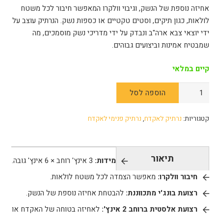
אחיזה נוספת של הנשק, וגיבוי וולקרו המאפשר חיבור לכל משטח
לולאות, כגון תיקים, וסטים טקטיים או כספות נשק.
הנרתיק עוצב על
ידי יוצאי צבא ארה"ב ונבדק על ידי מדריכי נשק מוסמכים, מה
שמבטיח אמינות וביצועים גבוהים.
קיים במלאי
כמות
הוספה לסל
של
נרתיק
קטגוריות:
נרתיק לאקדח
,
נרתיק פנימי לאקדח
אקדח
טקטי
Viktos
תיאור
מידות:
3 אינץ' רוחב × 6 אינץ' גובה.
Hookie
Holster
חיבור וולקרו:
מאפשר הצמדה לכל משטח לולאות.
רצועת בונג'י מתכווננת:
להבטחת אחיזה נוספת של הנשק.
רצועת אלסטית ברוחב 2 אינץ':
לאחיזה בטוחה של האקדח או