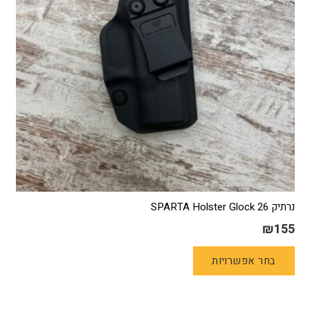
נרתיק SPARTA Holster Glock 26
₪
155
למוצר
בחר אפשרויות
זה
יש
מספר