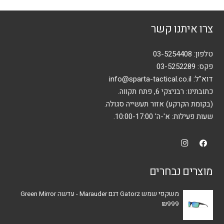
סוגים.
ניתן
צרו איתנו קשר
לבחור
את
האפשרויות
טלפון:
03-5254408
בעמוד
פקס: 03-5252289
המוצר
דוא"ל:
info@sparta-tactical.co.il
כתובתינו: רבניצקי 6, פתח תקווה.
(בקומת הקרקע) אזור תעשייה סגולה.
שעות פעילות: א'-ה' 10:00-17:00.
מוצרים נבחרים
משקפי שמש Gatorz דגם Marauder - עדשה Green Mirror
₪
999