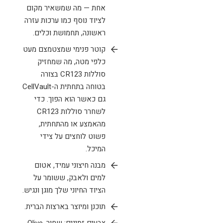
אחת — מה שמשאיר מקום
לציוד נוסף כמו ערכות עזרה
ראשונה, תחמושת וכלים.
קוטר פנימי שמצטמצם מעט
כלפי מטה, מה שמחזיק
סוללות CR123 בצורה
בטוחה בתחתית ה-CellVault
גם כאשר הוא הפוך. כדי
לשחרר סוללות CR123
מהאמצע או מהתחתית,
פשוט לוחצים על צידי
המיכל.
מבנה חיצוני עמיד, אטום
למים ולאבק, ששומר על
הציוד החיוני שלך מוגן ונגיש.
תוכנן ומיוצר בארצות הברית.
צבעים זמינים: שחור, Olive