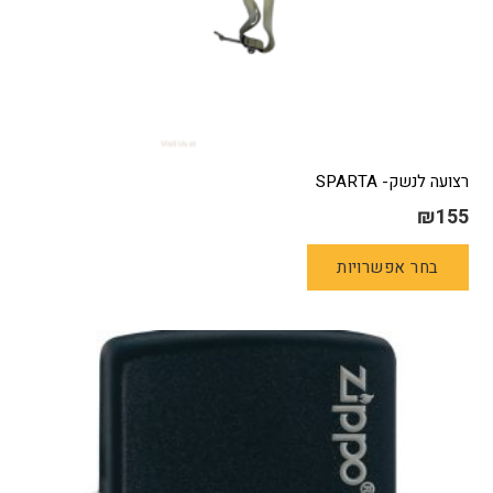
רצועה לנשק- SPARTA
₪
155
למוצר
בחר אפשרויות
זה
יש
מספר
סוגים.
ניתן
לבחור
את
האפשרויות
בעמוד