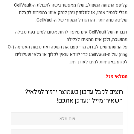
קליפס הרצועה המשולב שלו מאפשר גישה לתכולת ה-CellVault
מבלי להסיר אותו, או לחלופין ניתן לנתק אותו במהירות לקבלת
שליטה נוחה יותר. זהו הגודל המקורי של ה-CellVaul.
דגם זה של CellVault אינו מיועד להיות אטום למים בעת טבילה
ממושכת, ולכן אינו מתאים לצלילה.
על המשתמשים לבדוק מדי פעם את השפה ואת טבעת האטימה (O-
ring) של ה-CellVault כדי לוודא שאין לכלוך או בלאי שעלולים
לפגוע באטימות למים לאורך זמן.
המלאי אזל
רוצים לקבל עדכון כשמוצר יחזור למלאי?
השאירו מייל ונעדכן אתכם!