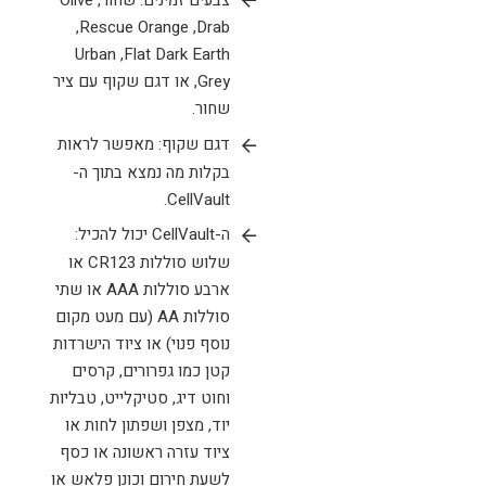
Drab, ‏Rescue Orange,
‏Flat Dark Earth, ‏Urban
Grey, או דגם שקוף עם ציר
שחור.
דגם שקוף: מאפשר לראות
בקלות מה נמצא בתוך ה-
CellVault.
ה-CellVault יכול להכיל:
שלוש סוללות CR123 או
ארבע סוללות AAA או שתי
סוללות AA (עם מעט מקום
נוסף פנוי) או ציוד הישרדות
קטן כמו גפרורים, קרסים
וחוט דיג, סטיקלייט, טבליות
יוד, מצפן ושפתון לחות או
ציוד עזרה ראשונה או כסף
לשעת חירום וכונן פלאש או