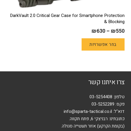
DarkVault 2.0 Critical Gear Case for Smartphone Protection
& Blocking
₪
630
–
₪
550
למוצר
בחר אפשרויות
זה
יש
מספר
סוגים.
ניתן
צרו איתנו קשר
לבחור
את
האפשרויות
טלפון:
03-5254408
בעמוד
פקס: 03-5252289
המוצר
דוא"ל:
info@sparta-tactical.co.il
כתובתינו: רבניצקי 6, פתח תקווה.
(בקומת הקרקע) אזור תעשייה סגולה.