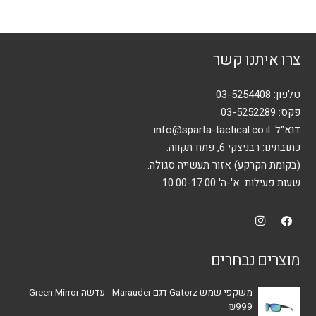
מספר
סוגים.
ניתן
צרו איתנו קשר
לבחור
את
האפשרויות
טלפון:
03-5254408
בעמוד
פקס: 03-5252289
המוצר
דוא"ל:
info@sparta-tactical.co.il
כתובתינו: רבניצקי 6, פתח תקווה.
(בקומת הקרקע) אזור תעשייה סגולה.
שעות פעילות: א'-ה' 10:00-17:00.
מוצרים נבחרים
משקפי שמש Gatorz דגם Marauder - עדשה Green Mirror
₪
999