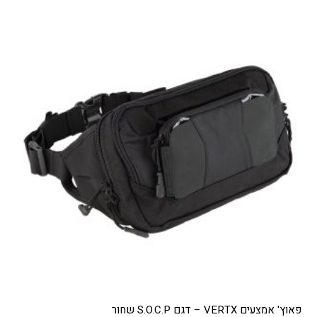
מספר
סוגים.
ניתן
לבחור
את
האפשרויות
בעמוד
המוצר
פאוץ' אמצעים VERTX – דגם S.O.C.P שחור