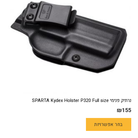
האפשרויות
בעמוד
המוצר
נרתיק פנימי SPARTA Kydex Holster P320 Full size
₪
155
למוצר
בחר אפשרויות
זה
יש