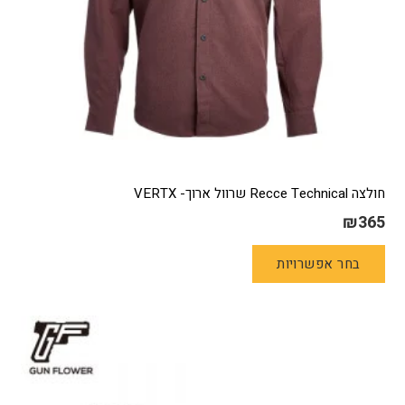
חולצה Recce Technical שרוול ארוך- VERTX
₪
365
למוצר
בחר אפשרויות
זה
יש
מספר
סוגים.
ניתן
לבחור
את