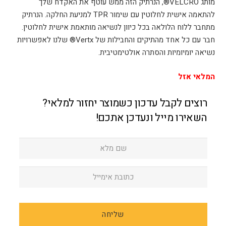
מותג VELCRO®, הנרתיק הזה ממש עוטף את האקדח שלך
להתאמה אישית לחלוטין עם שימור TPR למניעת החלקה. הנרתיק
מתחבר ללוח הלולאה בכל כיוון לנשיאה מותאמת אישית לחלוטין.
חבר עם כל אחד מהתיקים והחבילות של Vertx® שלנו לאפשרויות
נשיאה יומיומיות והסתרה אולטימטיבית.
המלאי אזל
רוצים לקבל עדכון כשמוצר יחזור למלאי?
השאירו מייל ונעדכן אתכם!