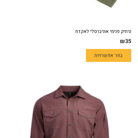
נרתיק פנימי אוניברסלי לאקדח
₪
35
למוצר
בחר אפשרויות
זה
יש
מספר
סוגים.
ניתן
לבחור
את
האפשרויות
בעמוד
המוצר