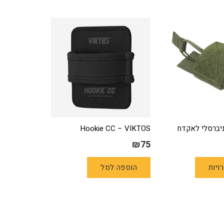
ניברסלי לאקדח
Hookie CC – VIKTOS
₪
75
למוצר
ויות
הוספה לסל
זה
יש
מספר
סוגים.
ניתן