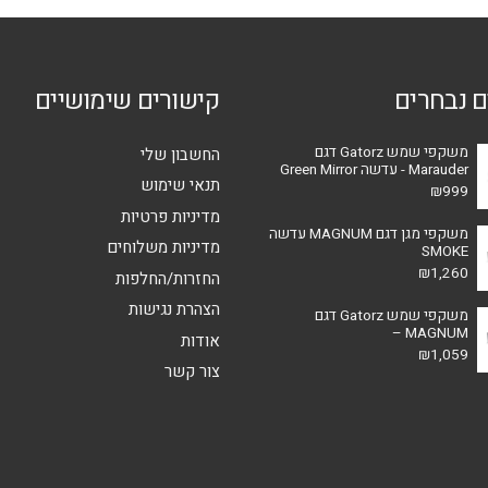
ם נבחרים
קישורים שימושיים
משקפי שמש Gatorz דגם
החשבון שלי
Marauder - עדשה Green Mirror
תנאי שימוש
₪
999
מדיניות פרטיות
משקפי מגן דגם MAGNUM עדשה
מדיניות משלוחים
SMOKE
₪
1,260
החזרות/החלפות
הצהרת נגישות
משקפי שמש Gatorz דגם
MAGNUM –
אודות
₪
1,059
צור קשר