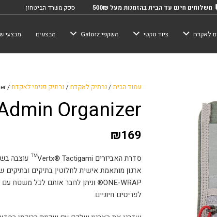
משלוחים חינם עד הבית בהזמנות מעל 500₪
ספק משרד הביטחון
ם לאקדח
ציוד טקטי
משקפי Gatorz
מבצעים
מבצעי שב
עמוד הבית
/
נרתיק לאקדח
/
נרתיק פנימי לאקדח
/ VERTX-Admin Organizer
Admin Organizer
₪
169
סדרת האביזרים ami
ONE-WRAP® וניתן לחבר אותם לכל משטח 
לפריטים חיוניים.