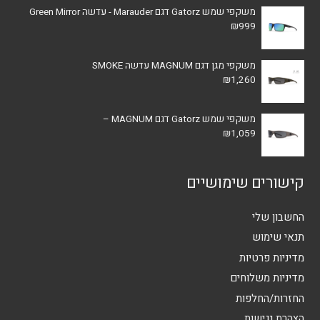
משקפי שמש Gatorz דגם Marauder - עדשה Green Mirror
₪
999
משקפי מגן דגם MAGNUM עדשה SMOKE
₪
1,260
משקפי שמש Gatorz דגם MAGNUM –
₪
1,059
קישורים שימושיים
החשבון שלי
תנאי שימוש
מדיניות פרטיות
מדיניות משלוחים
החזרות/החלפות
הצהרת נגישות