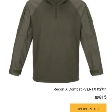
לבחור
את
האפשרויות
בעמוד
המוצר
חולצת Recon X Combat -VERTX
₪
815
למוצר
בחר אפשרויות
זה