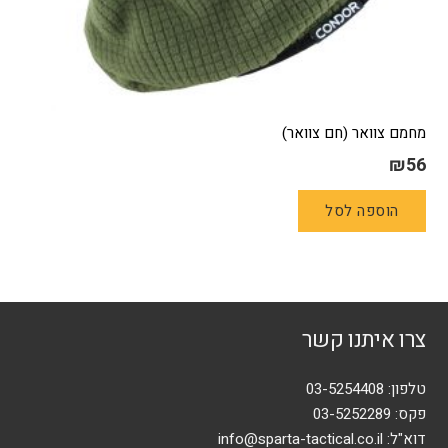
מחמם צוואר (חם צוואר)
₪
56
הוספה לסל
צרו איתנו קשר
טלפון:
03-5254408
פקס: 03-5252289
דוא"ל:
info@sparta-tactical.co.il