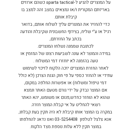
על המוצרים להגיע ל-sparta tactical כשהם ארוזים
באריזתם המקורית ו/או נמצאים במצב זהה למצב בו
קיבלת אותם.
כדי להחזיר את המוצרים עליך לשלוח אותם, בדואר
רגיל או ע"י שליח, בצירוף החשבונית שקיבלת והודעה
בכתב על החזרתם,
לכתובת שממנה נשלחו המוצרים.
במידה והמוצר לא עונה לשביעות רצונו של המזמין או
טעה בהזמנה לא יוחזרו דמי המשלוח .
לאחר החזרת המוצרים יזכה הלקוח לזיכוי לשימוש
עתידי או להחזר כספי על פי חוק הגנת הצרכן (לא כולל
דמי טיפול ומשלוח) או אפשרות החלפה במקום,
אם המוצר נבדק על ידי גורם מטעם האתר ונמצא
שהוא לא הוחזר כחדש,פגום או משומש, יהא האתר
רשאי להחליט על אי קבלת המוצר חזרה.
במקרה בו המוצר אותו קיבלת לא היה תקין בעת קבלתו,
אנא צלצל לטלפון 03-5254408 ואנו נדאג להחלפתו
במוצר תקין ללא עלות נוספת מצד הלקוח.