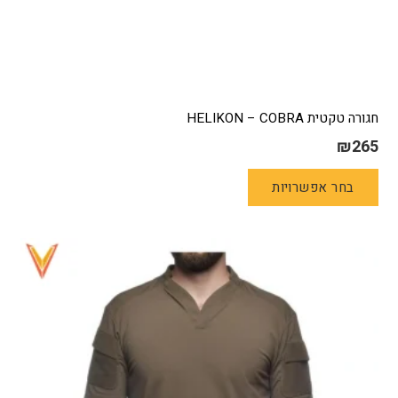
חגורה טקטית HELIKON – COBRA
₪
265
למוצר
בחר אפשרויות
זה
יש
מספר
סוגים.
ניתן
לבחור
את
האפשרויות
בעמוד
המוצר